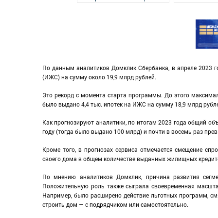
По данным аналитиков Домклик Сбербанка, в апреле 2023 го
(ИЖС) на сумму около 19,9 млрд рублей.
Это рекорд с момента старта программы. До этого максимал
было выдано 4,4 тыс. ипотек на ИЖС на сумму 18,9 млрд рубл
Как прогнозируют аналитики, по итогам 2023 года общий объ
году (тогда было выдано 100 млрд) и почти в восемь раз пре
Кроме того, в прогнозах сервиса отмечается смещение спро
своего дома в общем количестве выданных жилищных кредитов
По мнению аналитиков Домклик, причина развития сегм
Положительную роль также сыграла своевременная масшта
Например, было расширено действие льготных программ, см
строить дом — с подрядчиком или самостоятельно.