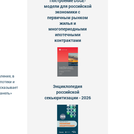
Построение DSGE-
модели для российской
экономики с
первичным рынком
жилья и
многопериодными
ипотечными
контрактами
ления, в
потеки и
Энциклопедия
ссказывает
российской
ранель»
секьюритизации - 2026