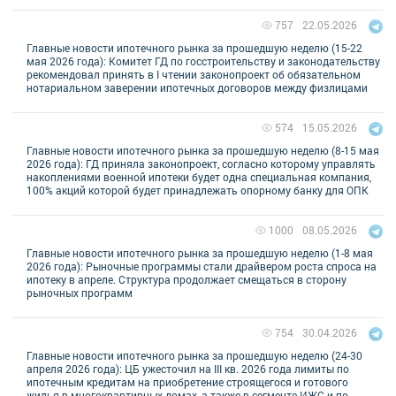
22.05.2026
757
Главные новости ипотечного рынка за прошедшую неделю (15-22
мая 2026 года): Комитет ГД по госстроительству и законодательству
рекомендовал принять в I чтении законопроект об обязательном
нотариальном заверении ипотечных договоров между физлицами
15.05.2026
574
Главные новости ипотечного рынка за прошедшую неделю (8-15 мая
2026 года): ГД приняла законопроект, согласно которому управлять
накоплениями военной ипотеки будет одна специальная компания,
100% акций которой будет принадлежать опорному банку для ОПК
08.05.2026
1000
Главные новости ипотечного рынка за прошедшую неделю (1-8 мая
2026 года): Рыночные программы стали драйвером роста спроса на
ипотеку в апреле. Структура продолжает смещаться в сторону
рыночных программ
30.04.2026
754
Главные новости ипотечного рынка за прошедшую неделю (24-30
апреля 2026 года): ЦБ ужесточил на III кв. 2026 года лимиты по
ипотечным кредитам на приобретение строящегося и готового
жилья в многоквартирных домах, а также в сегменте ИЖС и по