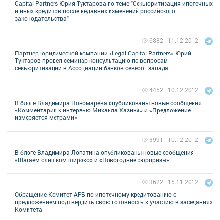
Capital Partners Юрия Туктарова по теме "Cекьюритизация ипотечных
и иных кредитов после недавних изменений российского
законодательства"
11.12.2012
6882
Партнер юридической компании «Legal Capital Partners» Юрий
Туктаров провел семинар-консультацию по вопросам
секьюритизации в Ассоциации банков северо–запада
10.12.2012
4452
В блоге Владимира Пономарева опубликованы новые сообщения
«Комментарии к интервью Михаила Хазина» и «Предложение
измеряется метрами»
10.12.2012
3991
В блоге Владимира Лопатина опубликованы новые сообщения
«Шагаем слишком широко» и «Новогодние сюрпризы»
15.11.2012
3622
Обращение Комитет АРБ по ипотечному кредитованию с
предложением подтвердить свою готовность к участию в заседаниях
Комитета