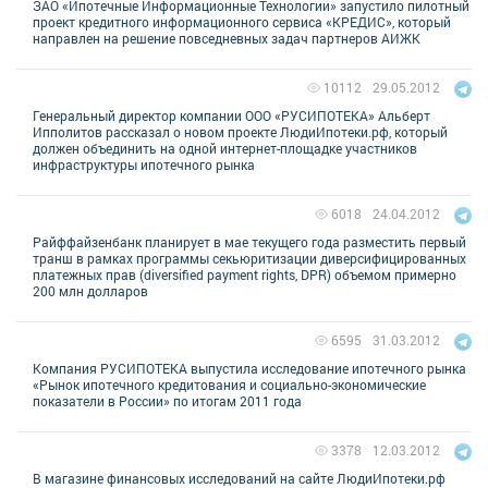
ЗАО «Ипотечные Информационные Технологии» запустило пилотный
проект кредитного информационного сервиса «КРЕДИС», который
направлен на решение повседневных задач партнеров АИЖК
29.05.2012
10112
Генеральный директор компании ООО «РУСИПОТЕКА» Альберт
Ипполитов рассказал о новом проекте ЛюдиИпотеки.рф, который
должен объединить на одной интернет-площадке участников
инфраструктуры ипотечного рынка
24.04.2012
6018
Райффайзенбанк планирует в мае текущего года разместить первый
транш в рамках программы секьюритизации диверсифицированных
платежных прав (diversified payment rights, DPR) объемом примерно
200 млн долларов
31.03.2012
6595
Компания РУСИПОТЕКА выпустила исследование ипотечного рынка
«Рынок ипотечного кредитования и социально-экономические
показатели в России» по итогам 2011 года
12.03.2012
3378
В магазине финансовых исследований на сайте ЛюдиИпотеки.рф