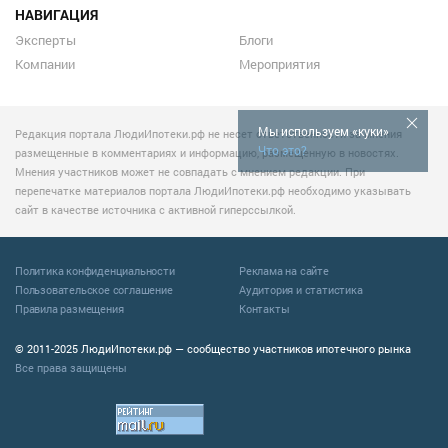
НАВИГАЦИЯ
Эксперты
Блоги
Компании
Мероприятия
Мы используем «куки»
Редакция портала ЛюдиИпотеки.рф не несет ответственности за мнения
Что это?
размещенные в комментариях и информацию, размещенную в новостях.
Мнения участников может не совпадать с мнением редакции. При
перепечатке материалов портала ЛюдиИпотеки.рф необходимо указывать
сайт в качестве источника с активной гиперссылкой.
Политика конфиденциальности
Реклама на сайте
Пользовательское соглашение
Аудитория и статистика
Правила размещения
Контакты
© 2011-2025 ЛюдиИпотеки.рф — сообщество участников ипотечного рынка
Все права защищены