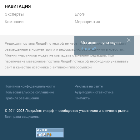
НАВИГАЦИЯ
Эксперты
Блоги
Компании
Мероприятия
Мы используем «куки»
Редакция портала ЛюдиИпотеки.рф не несет ответственности за мнения
Что это?
размещенные в комментариях и информацию, размещенную в новостях.
Мнения участников может не совпадать с мнением редакции. При
перепечатке материалов портала ЛюдиИпотеки.рф необходимо указывать
сайт в качестве источника с активной гиперссылкой.
Политика конфиденциальности
Реклама на сайте
Пользовательское соглашение
Аудитория и статистика
Правила размещения
Контакты
© 2011-2025 ЛюдиИпотеки.рф — сообщество участников ипотечного рынка
Все права защищены