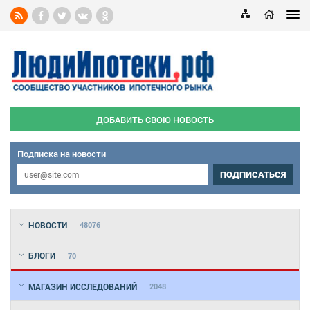
ДОБАВИТЬ СВОЮ НОВОСТЬ
Подписка на новости
ПОДПИСАТЬСЯ
НОВОСТИ
48076
БЛОГИ
70
МАГАЗИН ИССЛЕДОВАНИЙ
2048