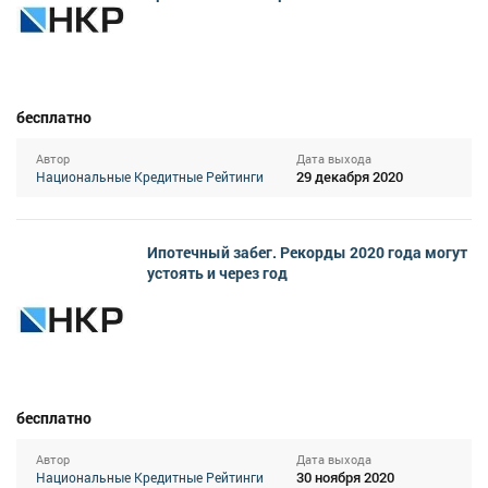
бесплатно
Автор
Дата выхода
29 декабря 2020
Национальные Кредитные Рейтинги
Ипотечный забег. Рекорды 2020 года могут
устоять и через год
бесплатно
Автор
Дата выхода
30 ноября 2020
Национальные Кредитные Рейтинги