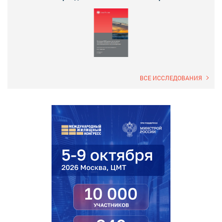
ВСЕ ИССЛЕДОВАНИЯ