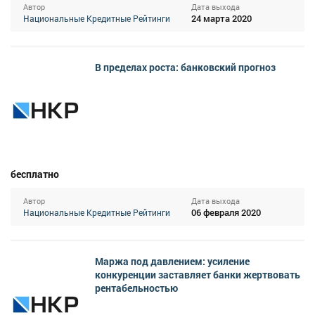
Автор
Дата выхода
24 марта 2020
Национальные Кредитные Рейтинги
В пределах роста: банковский прогноз
бесплатно
Автор
Дата выхода
06 февраля 2020
Национальные Кредитные Рейтинги
Маржа под давлением: усиление
конкуренции заставляет банки жертвовать
рентабельностью