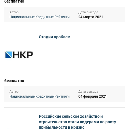
бесплатно
Автор
Дата выхода
24 марта 2021
Национальные Кредитные Рейтинги
Стадии проблем
бесплатно
Автор
Дата выхода
04 февраля 2021
Национальные Кредитные Рейтинги
Российские сельское хозяйство и
строительство стали лидерами по росту
прибыльности в кризис