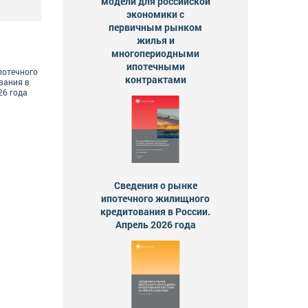
модели для российской
экономики с
первичным рынком
жилья и
многопериодными
ипотечными
потечного
контрактами
вания в
26 года
Сведения о рынке
ипотечного жилищного
кредитования в России.
Апрель 2026 года