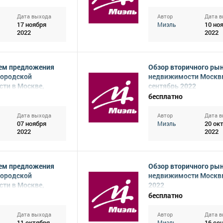
Дата выхода
Автор
Дата 
17 ноября
10 но
Миэль
2022
2022
ем предложения
Обзор вторичного ры
городской
недвижимости Москв
ти в Москве,
сентябрь 2022
22
бесплатно
Дата выхода
Автор
Дата 
07 ноября
20 ок
Миэль
2022
2022
ем предложения
Обзор вторичного ры
городской
недвижимости Москвы
ти в Москве,
2022
022
бесплатно
Дата выхода
Автор
Дата 
11 октября
16 се
Миэль