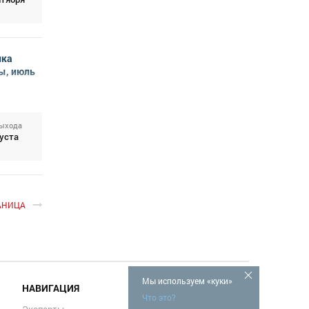
нка
ы, июль
выхода
густа
АНИЦА
Мы используем «куки»
НАВИГАЦИЯ
Что это?