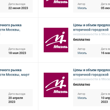
Дата выхода
Автор
Дата 
22 июня 2023
05 ию
Миэль
ичного рынка
Цены и объем предло
сти Москвы,
вторичной городской
3
недвижимости в Моск
апрель 2023
бесплатно
Дата выхода
Автор
Дата 
18 мая 2023
16 ма
Миэль
ичного рынка
Цены и объем предло
ти Москвы, март
вторичной городской
недвижимости в Моск
2023
бесплатно
Дата выхода
Автор
Дата 
20 апреля
10 ап
Миэль
2023
2023