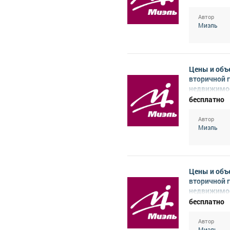
Автор
Миэль
Цены и объ
вторичной 
недвижимос
октябрь 20
бесплатно
Автор
Миэль
Цены и объ
вторичной 
недвижимос
сентябрь 2
бесплатно
Автор
Миэль