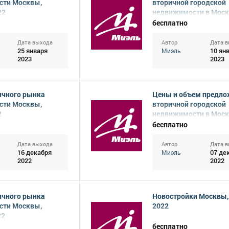
сти Москвы,
вторичной городской
22
недвижимости в Моск
декабрь 2022
бесплатно
Дата выхода
Автор
Дата 
25 января
10 ян
Миэль
2023
2023
ичного рынка
Цены и объем предло
сти Москвы,
вторичной городской
2
недвижимости в Моск
ноябрь 2022
бесплатно
Дата выхода
Автор
Дата 
16 декабря
07 де
Миэль
2022
2022
ичного рынка
Новостройки Москвы,
сти Москвы,
2022
22
бесплатно