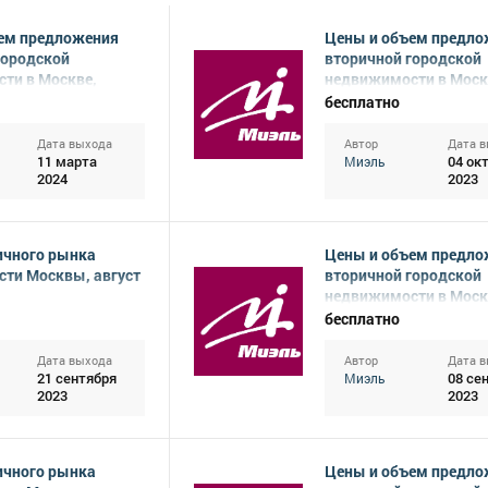
ем предложения
Цены и объем предло
городской
вторичной городской
ти в Москве,
недвижимости в Моск
24
сентябрь 2023
бесплатно
Дата выхода
Автор
Дата 
11 марта
04 ок
Миэль
2024
2023
ичного рынка
Цены и объем предло
ти Москвы, август
вторичной городской
недвижимости в Моск
август 2023
бесплатно
Дата выхода
Автор
Дата 
21 сентября
08 се
Миэль
2023
2023
ичного рынка
Цены и объем предло