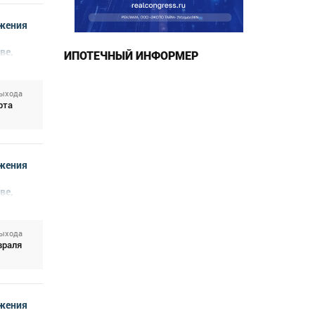
жения
ве,
ИПОТЕЧНЫЙ ИНФОРМЕР
выхода
рта
жения
ве,
выхода
враля
жения