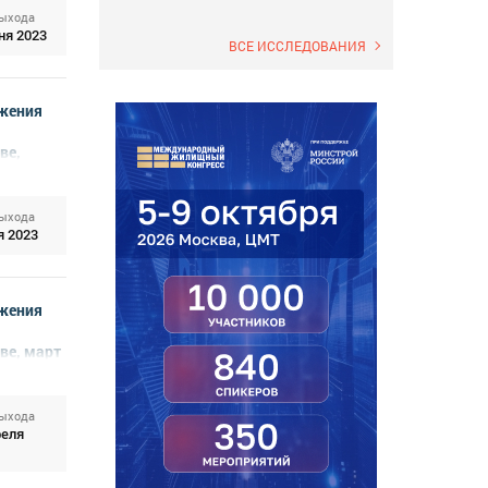
выхода
ня 2023
ВСЕ ИССЛЕДОВАНИЯ
жения
ве,
выхода
я 2023
жения
ве, март
выхода
реля