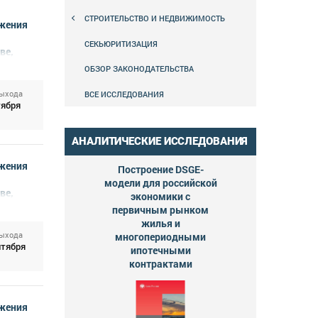
СТРОИТЕЛЬСТВО И НЕДВИЖИМОСТЬ
жения
СЕКЬЮРИТИЗАЦИЯ
ве,
ОБЗОР ЗАКОНОДАТЕЛЬСТВА
выхода
ВСЕ ИССЛЕДОВАНИЯ
тября
АНАЛИТИЧЕСКИЕ ИССЛЕДОВАНИЯ
жения
Построение DSGE-
модели для российской
ве,
экономики с
первичным рынком
жилья и
выхода
многопериодными
нтября
ипотечными
контрактами
жения