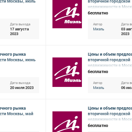
сти Москвы, июль
вторичной городской
недвижимости в Моск
2023
бесплатно
Дата выхода
Автор
Дата 
17 августа
03 ав
Миэль
2023
2023
ичного рынка
Цены и объем предло
сти Москвы, июнь
вторичной городской
недвижимости в Моск
2023
бесплатно
Дата выхода
Автор
Дата 
20 июля 2023
06 ию
Миэль
ичного рынка
Цены и объем предло
сти Москвы, май
вторичной городской
недвижимости в Моск
2023
бесплатно