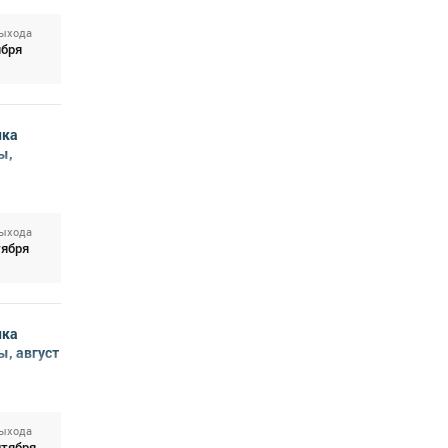
выхода
ября
нка
ы,
выхода
тября
нка
, август
выхода
нтября