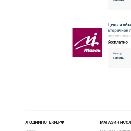
Цены и объ
вторичной 
недвижимос
август 2022
бесплатно
Автор
Миэль
ЛЮДИИПОТЕКИ.РФ
МАГАЗИН ИСС