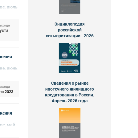
ве, июль
Энциклопедия
выхода
российской
густа
секьюритизации - 2026
жения
ве, июнь
Сведения о рынке
выхода
ипотечного жилищного
ля 2023
кредитования в России.
Апрель 2026 года
жения
ве, май