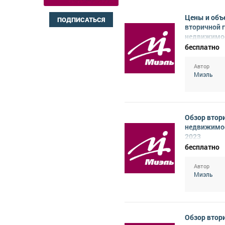
Цены и объ
ПОДПИСАТЬСЯ
вторичной 
недвижимос
февраль 20
бесплатно
Автор
Миэль
Обзор втор
недвижимос
2023
бесплатно
Автор
Миэль
Обзор втор