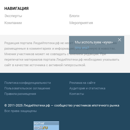
НАВИГАЦИЯ
Эксперты
Блоги
Компании
Мероприятия
Мы используем «куки»
Редакция портала ЛюдиИпотеки.рф не несет ответственности за мнения
Что это?
размещенные в комментариях и информацию, размещенную в новостях.
Мнения участников может не совпадать с мнением редакции. При
перепечатке материалов портала ЛюдиИпотеки.рф необходимо указывать
сайт в качестве источника с активной гиперссылкой.
Политика конфиденциальности
Реклама на сайте
Пользовательское соглашение
Аудитория и статистика
Правила размещения
Контакты
© 2011-2025 ЛюдиИпотеки.рф — сообщество участников ипотечного рынка
Все права защищены