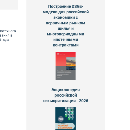
Построение DSGE-
модели для российской
экономики с
первичным рынком
жилья и
потечного
многопериодными
вания в
ипотечными
6 года
контрактами
Энциклопедия
российской
секьюритизации - 2026