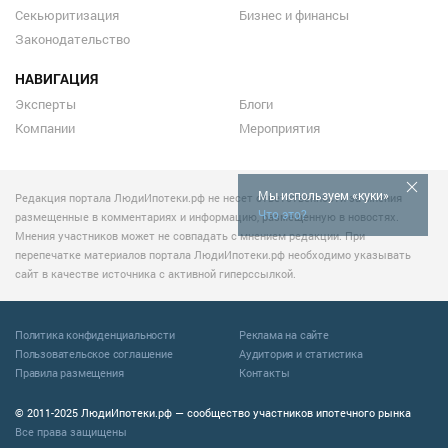
Секьюритизация
Бизнес и финансы
Законодательство
НАВИГАЦИЯ
Эксперты
Блоги
Компании
Мероприятия
Мы используем «куки»
Редакция портала ЛюдиИпотеки.рф не несет ответственности за мнения
Что это?
размещенные в комментариях и информацию, размещенную в новостях.
Мнения участников может не совпадать с мнением редакции. При
перепечатке материалов портала ЛюдиИпотеки.рф необходимо указывать
сайт в качестве источника с активной гиперссылкой.
Политика конфиденциальности
Реклама на сайте
Пользовательское соглашение
Аудитория и статистика
Правила размещения
Контакты
© 2011-2025 ЛюдиИпотеки.рф — сообщество участников ипотечного рынка
Все права защищены