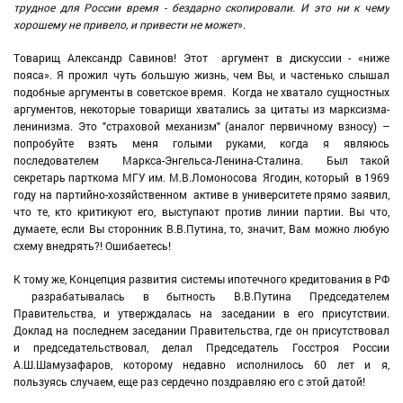
трудное для России время - бездарно скопировали. И это ни к чему
хорошему не привело, и привести не может
».
Товарищ Александр Савинов! Этот аргумент в дискуссии - «ниже
пояса». Я прожил чуть большую жизнь, чем Вы, и частенько слышал
подобные аргументы в советское время. Когда не хватало сущностных
аргументов, некоторые товарищи хватались за цитаты из марксизма-
ленинизма. Это "страховой механизм" (аналог первичному взносу) –
попробуйте взять меня голыми руками, когда я являюсь
последователем Маркса-Энгельса-Ленина-Сталина. Был такой
секретарь парткома МГУ им. М.В.Ломоносова Ягодин, который в 1969
году на партийно-хозяйственном активе в университете прямо заявил,
что те, кто критикуют его, выступают против линии партии. Вы что,
думаете, если Вы сторонник В.В.Путина, то, значит, Вам можно любую
схему внедрять?! Ошибаетесь!
К тому же, Концепция развития системы ипотечного кредитования в РФ
разрабатывалась в бытность В.В.Путина Председателем
Правительства, и утверждалась на заседании в его присутствии.
Доклад на последнем заседании Правительства, где он присутствовал
и председательствовал, делал Председатель Госстроя России
А.Ш.Шамузафаров, которому недавно исполнилось 60 лет и я,
пользуясь случаем, еще раз сердечно поздравляю его с этой датой!