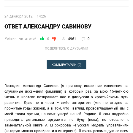
24 декабря 2012
14:26
ОТВЕТ АЛЕКСАНДРУ САВИНОВУ
Рейтинг читателей
0
4961
0
ПОДЕЛИТЕСЬ С ДРУЗЬЯМИ
КОММЕНТАРИИ
(0)
Господин Александр Савинов (я приношу искренние извинения за
случайные искажения фамилии) в который раз, за мою 15-летнюю
жизнь в ипотеке, возвращает нас к дискуссии о «российском» пути
развития. Дело не в чьем – либо авторитете (мне не стыдно за
прожитые годы жизни), а в том, что взгляд, провозглашаемый им, с
моей точки зрения, наносит ущерб нашей Родине. Я сам подробно
приводить детальные аргументы не буду (пока), но отошлю к
замечательной книге А.П.Прохорова «Русская модель управления»
(которую можно приобрести в интернете). Я очень рекомендую ее всем