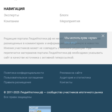
НАВИГАЦИЯ
Эксперты
Блоги
Компании
Мероприятия
Мы используем «куки»
Редакция портала ЛюдиИпотеки.рф не несет ответственности за мнения
Что это?
размещенные в комментариях и информацию, размещенную в новостях.
Мнения участников может не совпадать с мнением редакции. При
перепечатке материалов портала ЛюдиИпотеки.рф необходимо указывать
сайт в качестве источника с активной гиперссылкой.
Политика конфиденциальности
Реклама на сайте
Пользовательское соглашение
Аудитория и статистика
Правила размещения
Контакты
© 2011-2025 ЛюдиИпотеки.рф — сообщество участников ипотечного рынка
Все права защищены