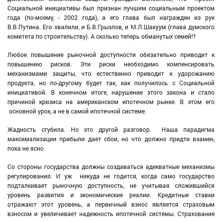
Социальной инициативы был признан лучшим социальным проектом
года (по-моему, - 2002 года), а его глава был награжден из рук
В.В.Путина. Его хвалили, и Б.В.Грызлов, и М.Л.Шакуум (глава думского
комитета по строительству). А сколько теперь обманутых семей!?
Любое повышение рыночной доступности обязательно приводит к
повышению рисков. Эти риски необходимо компенсировать
механизмами защиты, что естественно приводит к удорожанию
продукта, но по-другому будет так, как получилось с Социальной
инициативой. В конечном итоге, нарушение этого закона и стало
причиной кризиса на американском ипотечном рынке. В этом его
основной урок, а не в самой ипотечной системе.
Жадность сгубила. Но это другой разговор. Наша парадигма
максимализации прибыли дает сбои, но что должно придти взамен,
пока не ясно.
Со стороны государства должны создаваться адекватные механизмы
регулирования. И уж никуда не годится, когда само государство
подталкивает рыночную доступность, не учитывая сложившийся
уровень развития и экономические реалии. Кредитные ставки
отражают этот уровень, а первичный взнос является страховым
взносом и увеличивает надежность ипотечной системы. Страхование