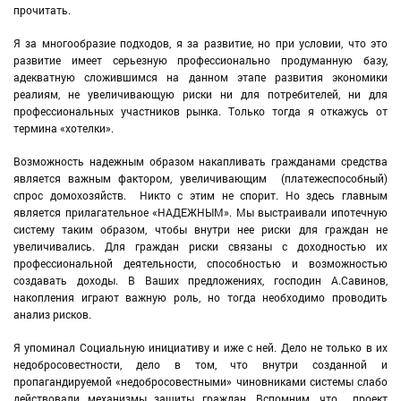
прочитать.
Я за многообразие подходов, я за развитие, но при условии, что это
развитие имеет серьезную профессионально продуманную базу,
адекватную сложившимся на данном этапе развития экономики
реалиям, не увеличивающую риски ни для потребителей, ни для
профессиональных участников рынка. Только тогда я откажусь от
термина «хотелки».
Возможность надежным образом накапливать гражданами средства
является важным фактором, увеличивающим (платежеспособный)
спрос домохозяйств. Никто с этим не спорит. Но здесь главным
является прилагательное «НАДЕЖНЫМ». Мы выстраивали ипотечную
систему таким образом, чтобы внутри нее риски для граждан не
увеличивались. Для граждан риски связаны с доходностью их
профессиональной деятельности, способностью и возможностью
создавать доходы. В Ваших предложениях, господин А.Савинов,
накопления играют важную роль, но тогда необходимо проводить
анализ рисков.
Я упоминал Социальную инициативу и иже с ней. Дело не только в их
недобросовестности, дело в том, что внутри созданной и
пропагандируемой «недобросовестными» чиновниками системы слабо
действовали механизмы защиты граждан. Вспомним, что проект