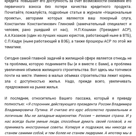
кредита повышает его доступность за счет возможности снижения его
первичного взноса без потери качества кредитного продукта.
Почитайте, пожалуйста, подробные статьи в журнале «Национальные
проекты», авторами которых являются ваш покорный слуга,
Константин Константинович Глинский (замечательный специалист и
человек, рано ушедший от нас), Н.П.Кошман (Президент АСР),
А.А.Казаков (один из лучших наших юристов, работающий ныне в ВТБ),
С.П.Кадук (ныне работающий в ВЭБ), а также брошюры АСР по этой же
тематике.
Сегодня самой главной задачей в жилищной сфере является отнюдь не
та проблема, которую поднимаете Вы (и я вместе с Вами), а проблема
увеличения объемов жилищного строительства. Вот здесь мы топчемся
почти на месте. Именно в малых объемах строительства лежит корень
зла с доступностью жилья. Надо, прежде всего, увеличивать
предложения на рынке жилья.
И последнее, относительно Вашего пассажа, который я приведу
полностью: «
Я сторонник действующего президента России Владимира
Владимировича Путина. И считаю его курс абсолютно правильным и
логичным. Мы не западные марионетки. Россия – великая страна. И у
нас всегда были умные люди, способные думать своей головой, а не
принимать иностранные советы.
Копируя и подражая, мы никогда не
станем самими собой, и тем более не станем лидерами. А ипотеку мы в