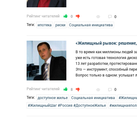
Рейтинг читателей
0
0
Теги:
ипотека
риски
Социальная инициатива
«Жилищный рывок: решение, 
В то время как миллионы людей за 
уже есть готовая технология диск
13 лет разработки, протестирован
Это — инструмент, способный пер
Вопрос только в одном: услышат л
Рейтинг читателей
8
0
Теги:
доступное жилье
Социальная инициатива
#Жилищн
#ЖилищныйШаг #Россия #ДоступноеЖилье
#жилищнаяпол