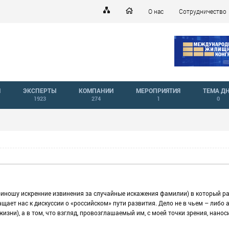
О нас
Сотрудничество
Й
ЭКСПЕРТЫ
КОМПАНИИ
МЕРОПРИЯТИЯ
ТЕМА Д
1923
274
1
0
риношу искренние извинения за случайные искажения фамилии) в который р
щает нас к дискуссии о «российском» пути развития. Дело не в чьем – либо 
изни), а в том, что взгляд, провозглашаемый им, с моей точки зрения, нанос