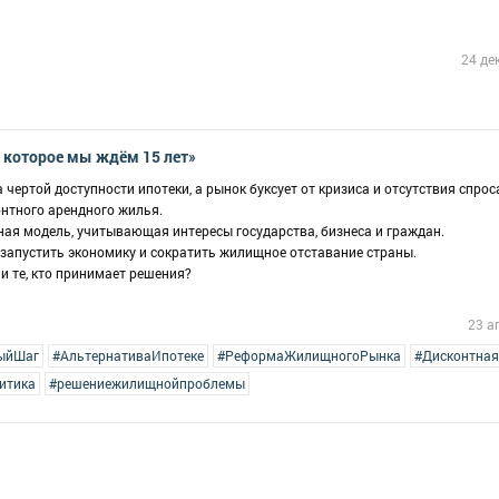
24 де
которое мы ждём 15 лет»
чертой доступности ипотеки, а рынок буксует от кризиса и отсутствия спроса
онтного арендного жилья.
ная модель, учитывающая интересы государства, бизнеса и граждан.
езапустить экономику и сократить жилищное отставание страны.
и те, кто принимает решения?
23 а
ыйШаг
#АльтернативаИпотеке
#РеформаЖилищногоРынка
#Дисконтна
итика
#решениежилищнойпроблемы