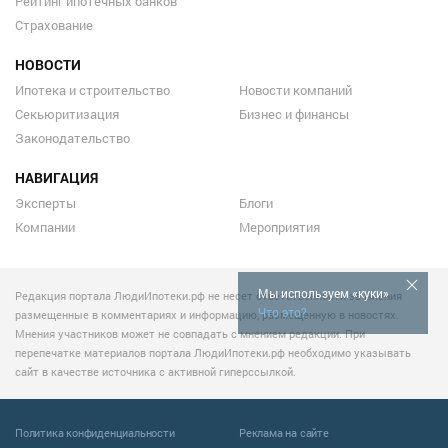
Рейтинг ипотечных банков
Страхование
НОВОСТИ
Ипотека и строительство
Новости компаний
Секьюритизация
Бизнес и финансы
Законодательство
НАВИГАЦИЯ
Эксперты
Блоги
Компании
Мероприятия
Мы используем «куки»
Редакция портала ЛюдиИпотеки.рф не несет ответственности за мнения
Что это?
размещенные в комментариях и информацию, размещенную в новостях.
Мнения участников может не совпадать с мнением редакции. При
перепечатке материалов портала ЛюдиИпотеки.рф необходимо указывать
сайт в качестве источника с активной гиперссылкой.
Политика конфиденциальности
Реклама на сайте