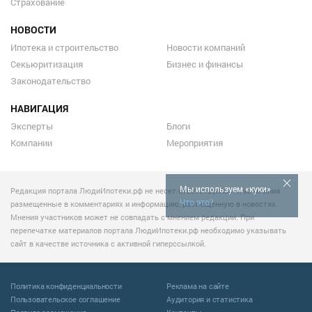
Страхование
НОВОСТИ
Ипотека и строительство
Новости компаний
Секьюритизация
Бизнес и финансы
Законодательство
НАВИГАЦИЯ
Эксперты
Блоги
Компании
Мероприятия
Мы используем «куки»
Редакция портала ЛюдиИпотеки.рф не несет ответственности за мнения
Что это?
размещенные в комментариях и информацию, размещенную в новостях.
Мнения участников может не совпадать с мнением редакции. При
перепечатке материалов портала ЛюдиИпотеки.рф необходимо указывать
сайт в качестве источника с активной гиперссылкой.
Политика конфиденциальности
Реклама на сайте
Пользовательское соглашение
Аудитория и статистика