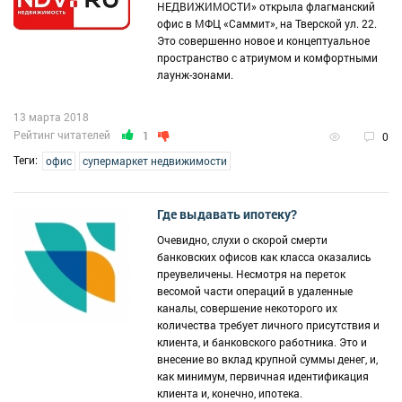
НЕДВИЖИМОСТИ» открыла флагманский
офис в МФЦ «Саммит», на Тверской ул. 22.
Это совершенно новое и концептуальное
пространство с атриумом и комфортными
лаунж-зонами.
13 марта 2018
Рейтинг читателей
1
0
Теги:
офис
супермаркет недвижимости
Где выдавать ипотеку?
Очевидно, слухи о скорой смерти
банковских офисов как класса оказались
преувеличены. Несмотря на переток
весомой части операций в удаленные
каналы, совершение некоторого их
количества требует личного присутствия и
клиента, и банковского работника. Это и
внесение во вклад крупной суммы денег, и,
как минимум, первичная идентификация
клиента и, конечно, ипотека.