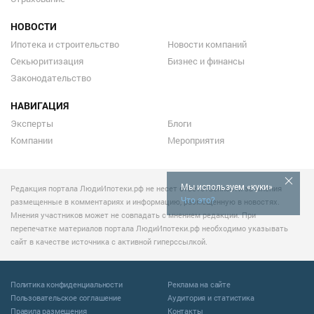
НОВОСТИ
Ипотека и строительство
Новости компаний
Секьюритизация
Бизнес и финансы
Законодательство
НАВИГАЦИЯ
Эксперты
Блоги
Компании
Мероприятия
Мы используем «куки»
Редакция портала ЛюдиИпотеки.рф не несет ответственности за мнения
Что это?
размещенные в комментариях и информацию, размещенную в новостях.
Мнения участников может не совпадать с мнением редакции. При
перепечатке материалов портала ЛюдиИпотеки.рф необходимо указывать
сайт в качестве источника с активной гиперссылкой.
Политика конфиденциальности
Реклама на сайте
Пользовательское соглашение
Аудитория и статистика
Правила размещения
Контакты