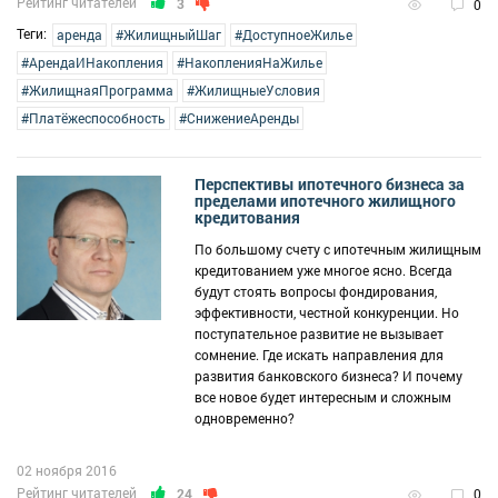
Рейтинг читателей
3
0
Теги:
аренда
#ЖилищныйШаг
#ДоступноеЖилье
#АрендаИНакопления
#НакопленияНаЖилье
#ЖилищнаяПрограмма
#ЖилищныеУсловия
#Платёжеспособность
#СнижениеАренды
Перспективы ипотечного бизнеса за
пределами ипотечного жилищного
кредитования
По большому счету с ипотечным жилищным
кредитованием уже многое ясно. Всегда
будут стоять вопросы фондирования,
эффективности, честной конкуренции. Но
поступательное развитие не вызывает
сомнение. Где искать направления для
развития банковского бизнеса? И почему
все новое будет интересным и сложным
одновременно?
02 ноября 2016
Рейтинг читателей
24
0