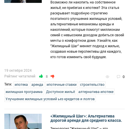
Возможно ли накопить на собственное
жильё, не прибегая к ипотеке? Эта статья
раскрывает подробную стратегию
поэтапного улучшения жилищных условий,
альтернативные механизмы аренды и
накоплений, которые помогут миллионам
семей с невысоким доходом добиться своей
мечты о комфортном доме. Узнайте, как
"Жилищный Шаг" меняет подход к жилью,
создавая новые перспективы для каждого,
кто готов изменить своё будущее.
19 октября 2024
Рейтинг читателей
8
0
Теги:
ипотека
аренда
ипотечные ставки
строительство
жилищная программа
Доступное жильё
алтернатива ипотеке
Улучшение жилищных условий ьез кредитов и лолгов
«Жилищный Шаг»: Альтернатива
дорогой аренде для среднего класса.
Технология "Жилищный Шаг" – это