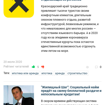
Краснодарский край традиционно
привлекает тысячи туристов своим
комфортным климатом, длительным
сезоном пляжного отдыха, развитой
инфраструктурой, безвизовым режимом, и
что немаловажно для многих россиян —
отсутствием языкового барьера. А в 2020
году из-за эпидемии коронавируса
отечественные курорты пока остаются
единственной возможностью отдохнуть
этим летом на море.
20 июля 2020
Рейтинг читателей
5
0
Теги:
ипотека или аренда
ипотека
аренда
строительство
"Жилищный Шаг": Социальный найм
придёт на смену бесплатной раздаче и
непосильным кредитам!
В скором времени действующая система