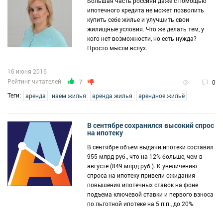
Большая часть россиян даже с помощью
ипотечного кредита не может позволить
купить себе жилье и улучшить свои
жилищные условия. Что же делать тем, у
кого нет возможности, но есть нужда?
Просто мысли вслух.
16 июня 2016
Рейтинг читателей
7
0
Теги:
аренда
наем жилья
аренда жилья
арендное жильё
В сентябре сохранился высокий спрос
на ипотеку
В сентябре объем выдачи ипотеки составил
955 млрд руб., что на 12% больше, чем в
августе (849 млрд руб.). К увеличению
спроса на ипотеку привели ожидания
повышения ипотечных ставок на фоне
подъема ключевой ставки и первого взноса
по льготной ипотеке на 5 п.п., до 20%.