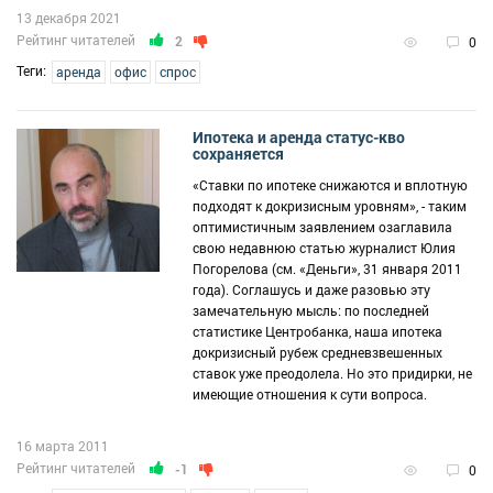
13 декабря 2021
Рейтинг читателей
2
0
Теги:
аренда
офис
спрос
Ипотека и аренда статус-кво
сохраняется
«Ставки по ипотеке снижаются и вплотную
подходят к докризисным уровням», - таким
оптимистичным заявлением озаглавила
свою недавнюю статью журналист Юлия
Погорелова (см. «Деньги», 31 января 2011
года). Соглашусь и даже разовью эту
замечательную мысль: по последней
статистике Центробанка, наша ипотека
докризисный рубеж средневзвешенных
ставок уже преодолела. Но это придирки, не
имеющие отношения к сути вопроса.
16 марта 2011
Рейтинг читателей
-1
0