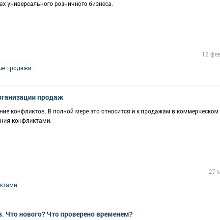
ах универсального розничного бизнеса.
12 фе
ые продажи
рганизации продаж
ие конфликтов. В полной мере это относится и к продажам в коммерческом 
ения конфликтами.
27 
иктами
. Что нового? Что проверено временем?