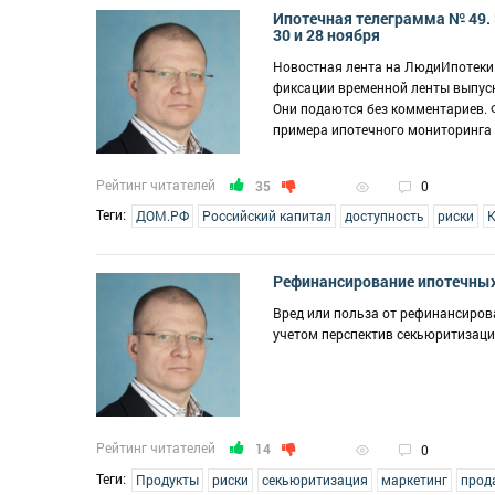
Ипотечная телеграмма № 49. 
30 и 28 ноября
Новостная лента на ЛюдиИпотеки.
фиксации временной ленты выпус
Они подаются без комментариев. Ф
примера ипотечного мониторинга
Рейтинг читателей
35
0
Теги:
ДОМ.РФ
Российский капитал
доступность
риски
К
Рефинансирование ипотечных
Вред или польза от рефинансирова
учетом перспектив секьюритизац
Рейтинг читателей
14
0
Теги:
Продукты
риски
секьюритизация
маркетинг
прод