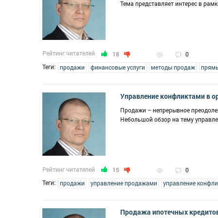
Тема представляет интерес в рамк
Рейтинг читателей
18
0
Теги:
продажи
финансовые услуги
методы продаж
прям
Управление конфликтами в о
Продажи – непрерывное преодолен
Небольшой обзор на тему управл
Рейтинг читателей
15
0
Теги:
продажи
управление продажами
управление конфл
Продажа ипотечных кредитов