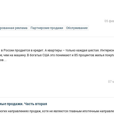
05 фе
рованная реклама
Партнерские продажи
Обслуживание
 России продается в кредит. А квартиры – только каждая шестая. Интересн
ее, чем на машину. В богатых США это понимают и 85 процентов жилья поку
нтов…
07 
ые продажи. Часть вторая
огих направлениях продаж, хотя не являются главным ипотечным направле