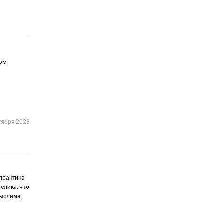
ном
тября 2023
практика
елика, что
мыслима.