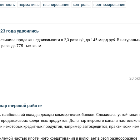
четность
нормативы
планирование
контроль
прогнозирование
23 года удвоились
величила продажи недвижимости в 2,3 раза г/г, до 145 млрд руб. В натураль
аза, до 775 тыс. кв. м.
20 ок
партнерской работе
 наибольший вклад в доходы коммерческих банков. Сложилась устойчивая 
продаже своих кредитных продуктов. Доля партнерского канала настолько в
 некоторых кредитных продуктов, например автокредитов, практически не
млемой частью ипотечного кредитования и включает в себя разнообразное