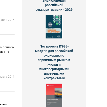
Энциклопедия
российской
секьюритизации - 2026
враля 2014
Построение DSGE-
о, почему?
модели для российской
пают по
экономики с
первичным рынком
жилья и
многопериодными
ипотечными
марта 2011
контрактами
нием.