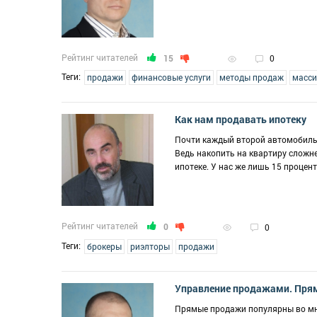
Рейтинг читателей
15
0
Теги:
продажи
финансовые услуги
методы продаж
масси
Как нам продавать ипотеку
Почти каждый второй автомобиль в
Ведь накопить на квартиру сложн
ипотеке. У нас же лишь 15 проце
Рейтинг читателей
0
0
Теги:
брокеры
риэлторы
продажи
Управление продажами. Прям
Прямые продажи популярны во мн