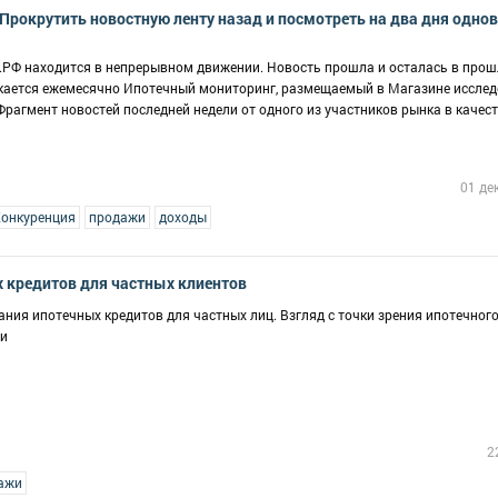
Прокрутить новостную ленту назад и посмотреть на два дня одно
РФ находится в непрерывном движении. Новость прошла и осталась в прош
кается ежемесячно Ипотечный мониторинг, размещаемый в Магазине исслед
рагмент новостей последней недели от одного из участников рынка в качес
01 де
онкуренция
продажи
доходы
 кредитов для частных клиентов
ния ипотечных кредитов для частных лиц. Взгляд с точки зрения ипотечного
ии
2
ажи