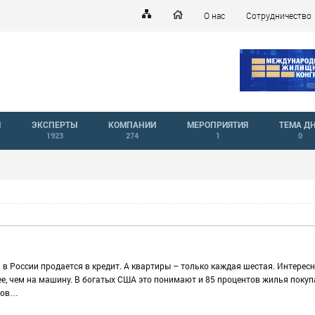
О нас
Сотрудничество
Й
ЭКСПЕРТЫ
КОМПАНИИ
МЕРОПРИЯТИЯ
ТЕМА Д
1923
274
1
0
 России продается в кредит. А квартиры – только каждая шестая. Интересн
ее, чем на машину. В богатых США это понимают и 85 процентов жилья поку
нтов…