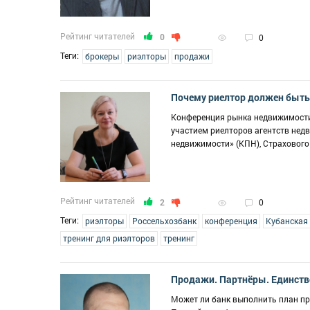
Рейтинг читателей
0
0
Теги:
брокеры
риэлторы
продажи
Почему риелтор должен быть
Конференция рынка недвижимости 
участием риелторов агентств нед
недвижимости» (КПН), Страхового
Рейтинг читателей
2
0
Теги:
риэлторы
Россельхозбанк
конференция
Кубанская
тренинг для риэлторов
тренинг
Продажи. Партнёры. Единство
Может ли банк выполнить план пр