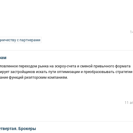
1
дничеству с партнерами
рам
словленное переходом рынка на эскроу-счета и сменой привычного формата
ирует застройщиков искать пути оптимизации и преобразовывать стратегии
ование функций риэлторским компаниям.
11 а
етвертая. Брокеры