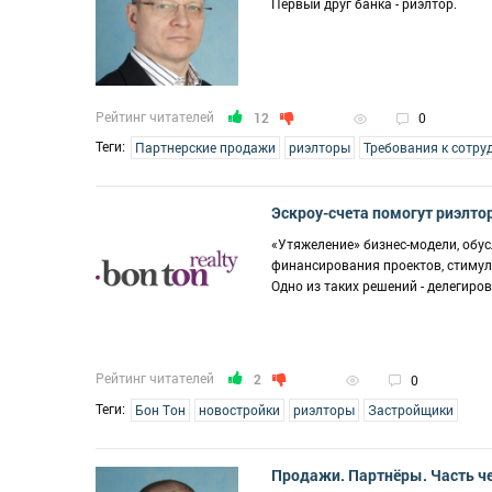
Первый друг банка - риэлтор.
Рейтинг читателей
12
0
Теги:
Партнерские продажи
риэлторы
Требования к сотру
Эскроу-счета помогут риэлто
«Утяжеление» бизнес-модели, обу
финансирования проектов, стимул
Одно из таких решений - делегир
Рейтинг читателей
2
0
Теги:
Бон Тон
новостройки
риэлторы
Застройщики
Продажи. Партнёры. Часть ч