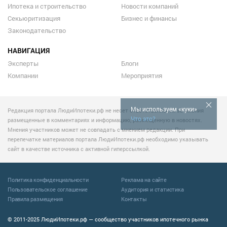
Ипотека и строительство
Новости компаний
Секьюритизация
Бизнес и финансы
Законодательство
НАВИГАЦИЯ
Эксперты
Блоги
Компании
Мероприятия
Мы используем «куки»
Редакция портала ЛюдиИпотеки.рф не несет ответственности за мнения
Что это?
размещенные в комментариях и информацию, размещенную в новостях.
Мнения участников может не совпадать с мнением редакции. При
перепечатке материалов портала ЛюдиИпотеки.рф необходимо указывать
сайт в качестве источника с активной гиперссылкой.
Политика конфиденциальности
Реклама на сайте
Пользовательское соглашение
Аудитория и статистика
Правила размещения
Контакты
© 2011-2025 ЛюдиИпотеки.рф — сообщество участников ипотечного рынка