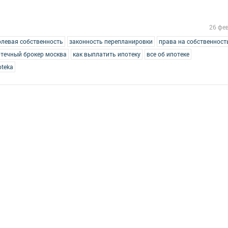
26 фе
олевая собственность
законность перепланировки
права на собственност
течный брокер москва
как выплатить ипотеку
все об ипотеке
oteka