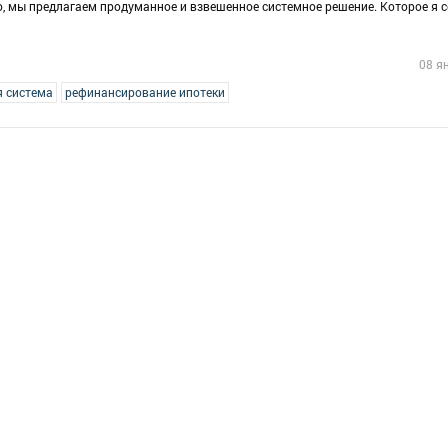
о, мы предлагаем продуманное и взвешенное системное решение. Которое я с
08 я
я система
рефинансирование ипотеки