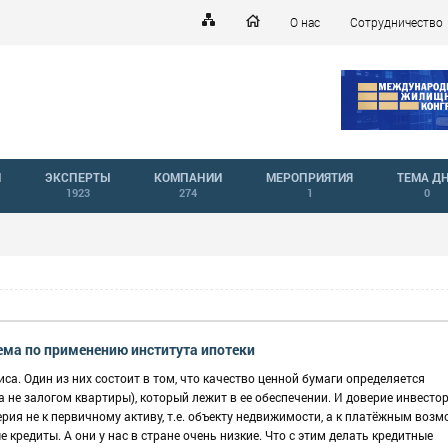
О нас
Сотрудничество
Й
ЭКСПЕРТЫ
КОМПАНИИ
МЕРОПРИЯТИЯ
ТЕМА Д
1923
274
1
0
ема по применению института ипотеки
а. Один из них состоит в том, что качество ценной бумаги определяется
не залогом квартиры), который лежит в ее обеспечении. И доверие инвестор
верия не к первичному активу, т.е. объекту недвижимости, а к платёжным воз
кредиты. А они у нас в стране очень низкие. Что с этим делать кредитные