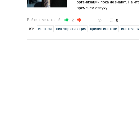
организации пока не знают. На чт
временем озвучу.
Рейтинг читателей
2
0
Теги:
ипотека
сикъюритизация
кризис ипотеки
ипотечна