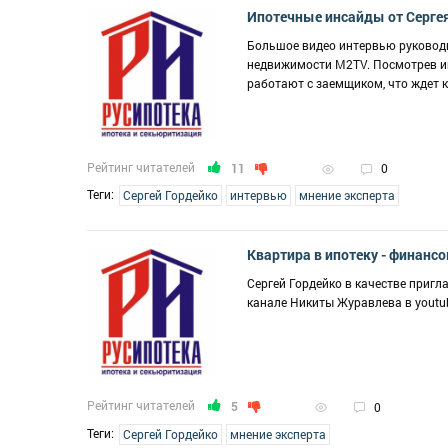
Ипотечные инсайды от Серге
Большое видео интервью руководи
недвижимости М2TV. Посмотрев инт
работают с заемщиком, что ждет к
Рейтинг читателей
11
0
Теги:
Сергей Гордейко
интервью
мнение эксперта
Квартира в ипотеку - финанс
Сергей Гордейко в качестве пригл
канале Никиты Журавлева в youtu
Рейтинг читателей
5
0
Теги:
Сергей Гордейко
мнение эксперта