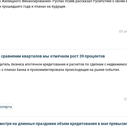
 Жилищного Финансирования» Руслан Исеев рассказал Русипотеке о своем 
х прошедшего года и планах на будущее.
05 а
 сравнении кварталов мы отмечаем рост 39 процентов
одитель бизнеса ипотечное кредитование и расчетов по сделкам с недвижимо
а о планах банка и прокомментировала происходящие на рынке события.
0
ксперта
смотря на длинные праздники объем кредитования в мае превыси