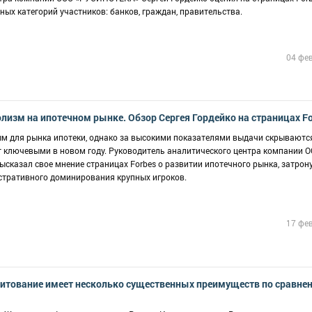
ых категорий участников: банков, граждан, правительства.
04 фе
лизм на ипотечном рынке. Обзор Сергея Гордейко на страницах Fo
м для рынка ипотеки, однако за высокими показателями выдачи скрываютс
ут ключевыми в новом году. Руководитель аналитического центра компании 
сказал свое мнение страницах Forbes о развитии ипотечного рынка, затрон
стративного доминирования крупных игроков.
17 фе
дитование имеет несколько существенных преимуществ по сравне