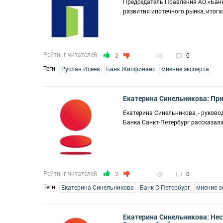
Председатель Правления АО «Банк
развития ипотечного рынка, итога
Рейтинг читателей
2
0
Теги:
Руслан Исеев
Банк Жилфинанс
мнение эксперта
Екатерина Синельникова: При
Екатерина Синельникова, - руков
Банка Санкт-Петербург рассказал
Рейтинг читателей
2
0
Теги:
Екатерина Синельникова
Банк С-Петербург
мнение э
Екатерина Синельникова: Не