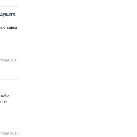
удущего,
тью Банка
тября 2018
 себе
амяти
оября 2017