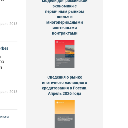
модели для российской
экономики с
первичным рынком
жилья и
многопериодными
враля 2018
ипотечными
контрактами
rbes
я
ООО
ув
Сведения о рынке
ипотечного жилищного
кредитования в России.
враля 2018
Апрель 2026 года
нию с