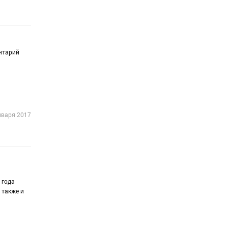
нтарий
нваря 2017
 года
 также и