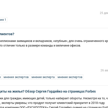
25 де
иия 1
клиентов?
миллионами заемщиков и вкладчиков, «клубные», для очень ограниченного кр
что отличие только в размере команды и величине офисов.
26 ав
я
мнения экспертов
мнение эксперта
мнение экспертов
ты на жилье? Обзор Сергея Гордейко на страницах Forbes
и для граждан, имеющих детей, только набирает обороты. Несмотря на то, ч
 эксперты уверены, что продукт получит клиентский приоритет в 2018 году.
тра компании ООО «РУСИПОТЕКА» Сергей Гордейко оценил на страницах For