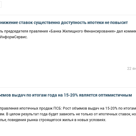
Б
нижение ставок существенно доступность ипотеки не повысит
ель председателя правления «Банка Жилищного Финансирования» дал комме
кИнформСервис.
22 я
ъемов выдач по итогам года на 15-20% является оптимистичным
управления ипотечных продаж ПСБ: Рост объемов выдач на 15-20% по итогам
. В целом результат года будет зависеть не только от ипотечных ставок, но
лье, поведения рынка строящегося жилья в новых условиях.