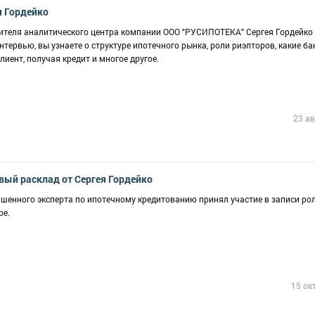
я Гордейко
теля аналитического центра компании ООО "РУСИПОТЕКА" Сергея Гордейко 
ервью, вы узнаете о структуре ипотечного рынка, роли риэлторов, какие ба
лиент, получая кредит и многое другое.
23 ав
овый расклад от Сергея Гордейко
ашенного эксперта по ипотечному кредитованию принял участие в записи ро
be.
15 ок