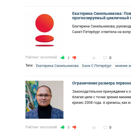
Екатерина Синельникова: По
прогнозируемый цикличный 
Екатерина Синельникова, руковод
Санкт-Петербург ответила на воп
Рейтинг читателей
2
0
Теги:
Екатерина Синельникова
Банк С-Петербург
мнение э
Ограничение размера первона
Законодательное принуждение к о
благие цели с точки зрения миним
кризис 2008 года. А кризисы, как 
Рейтинг читателей
5
0