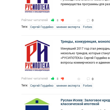
преимущества программы для разн
Рейтинг читателей
8
0
Теги:
Сергей Гордейко
мнение эксперта
Forbes
Тренды, конкуренция, монопо
Минувший 2017 год стал рекордны
несколько трендов, которые стан
«РУСИПОТЕКА» Сергей Гордейко вы
вопросы коммерческого и админи
Рейтинг читателей
8
0
Теги:
Сергей Гордейко
мнение эксперта
Forbes
Руслан Исеев: Залоговое кре
классической ипотекой