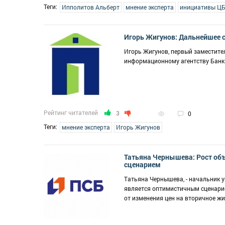
Теги:
Ипполитов Альберт
мнение эксперта
инициативы Ц
Игорь Жигунов: Дальнейшее с
Игорь Жигунов, первый заместит
информационному агентству Бан
Рейтинг читателей
3
0
Теги:
мнение эксперта
Игорь Жигунов
Татьяна Чернышева: Рост об
сценарием
Татьяна Чернышева, - начальник 
является оптимистичным сценарием
от изменения цен на вторичное жи