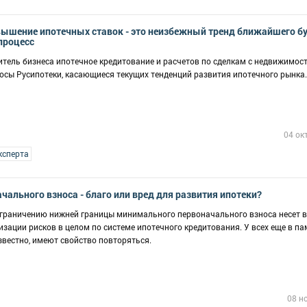
вышение ипотечных ставок - это неизбежный тренд ближайшего б
процесс
итель бизнеса ипотечное кредитование и расчетов по сделкам с недвижимос
росы Русипотеки, касающиеся текущих тенденций развития ипотечного рынка.
04 ок
ксперта
чального взноса - благо или вред для развития ипотеки?
граничению нижней границы минимального первоначального взноса несет в
изации рисков в целом по системе ипотечного кредитования. У всех еще в п
известно, имеют свойство повторяться.
08 н