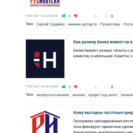
Рейтинг читателей
6
0
Теги:
Сергей Гордейко
мнение эксперта
Русипотека
Росс
Как размер банка влияет на 
Банки бывают разные: гиганты с 
клиентов, и небольшие. Кажется, 
Рейтинг читателей
0
0
Теги:
экспертное мнение
мнение
кредит под залог
мнени
Кому выгодны льготные креди
Программа субсидирования ипотек
пока фиксируют единичные сделки,
Руководитель аналитического цен