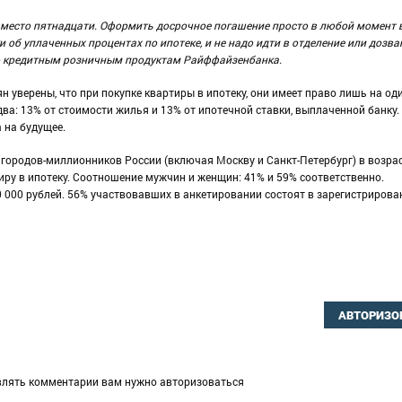
вместо пятнадцати. Оформить досрочное погашение просто в любой момент 
 об уплаченных процентах по ипотеке, и не надо идти в отделение или дозва
по кредитным розничным продуктам Райффайзенбанка.
ян уверены, что при покупке квартиры в ипотеку, они имеет право лишь на од
два: 13% от стоимости жилья и 13% от ипотечной ставки, выплаченной банку.
 на будущее.
 городов-миллионников России (включая Москву и Санкт-Петербург) в возрас
тиру в ипотеку. Соотношение мужчин и женщин: 41% и 59% соответственно.
 000 рублей. 56% участвовавших в анкетировании состоят в зарегистриров
АВТОРИЗО
влять комментарии вам нужно авторизоваться