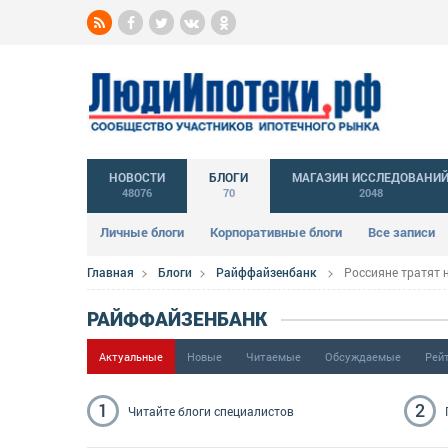
НОВОСТИ
БЛОГИ
МАГАЗИН ИССЛЕДОВАНИ
48076
70
2048
Личные блоги
Корпоративные блоги
Все записи
Главная
Блоги
Райффайзенбанк
Россияне тратят 
РАЙФФАЙЗЕНБАНК
Актуальные
Новые
Читаемые
Обсуждаемые
Рей
1
2
Читайте блоги
специалистов