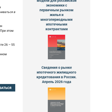
модели для российской
экономики с
в
первичным рынком
ниваться в
жилья и
многопериодными
ипотечными
ин
контрактами
 При этом
те 26 – 55
анном
Сведения о рынке
ипотечного жилищного
кредитования в России.
Апрель 2026 года
ВАТЬСЯ