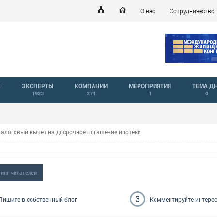
О нас
Сотрудничество
Й
ЭКСПЕРТЫ
КОМПАНИИ
МЕРОПРИЯТИЯ
ТЕМА Д
1923
274
1
0
налоговый вычет на досрочное погашение ипотеки
тинг читателей
3
Пишите
в собственный блог
Комментируйте
интере