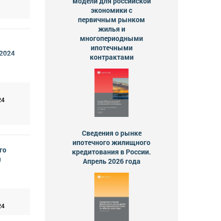
модели для российской
экономики с
первичным рынком
жилья и
многопериодными
ипотечными
 2024
контрактами
24
Сведения о рынке
ипотечного жилищного
го
кредитования в России.
й
Апрель 2026 года
24