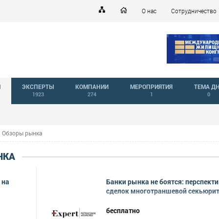
О нас
Сотрудничество
Й
ЭКСПЕРТЫ
КОМПАНИИ
МЕРОПРИЯТИЯ
ТЕМА Д
1923
274
1
0
Обзоры рынка
НКА
 на
Банки рынка не боятся: перспект
сделок многотраншевой секьюри
бесплатно