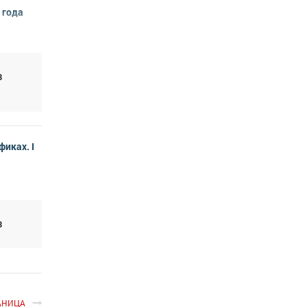
 года
3
фиках. I
3
АНИЦА