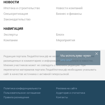
НОВОСТИ
Ипотека и строительство
Новости компаний
Секьюритизация
Бизнес и финансы
Законодательство
НАВИГАЦИЯ
Эксперты
Блоги
Компании
Мероприятия
Мы используем «куки»
Редакция портала ЛюдиИпотеки.рф не несет ответственности за мнения
Что это?
размещенные в комментариях и информацию, размещенную в новостях.
Мнения участников может не совпадать с мнением редакции. При
перепечатке материалов портала ЛюдиИпотеки.рф необходимо указывать
сайт в качестве источника с активной гиперссылкой.
Политика конфиденциальности
Реклама на сайте
Пользовательское соглашение
Аудитория и статистика
Правила размещения
Контакты