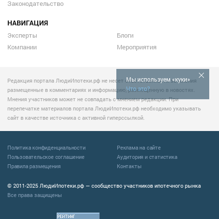
Законодательство
НАВИГАЦИЯ
Эксперты
Блоги
Компании
Мероприятия
Мы используем «куки»
Редакция портала ЛюдиИпотеки.рф не несет ответственности за мнения
Что это?
размещенные в комментариях и информацию, размещенную в новостях.
Мнения участников может не совпадать с мнением редакции. При
перепечатке материалов портала ЛюдиИпотеки.рф необходимо указывать
сайт в качестве источника с активной гиперссылкой.
Политика конфиденциальности
Реклама на сайте
Пользовательское соглашение
Аудитория и статистика
Правила размещения
Контакты
© 2011-2025 ЛюдиИпотеки.рф — сообщество участников ипотечного рынка
Все права защищены