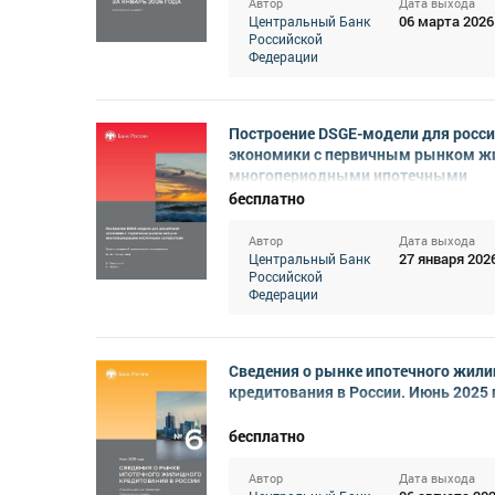
Автор
Дата выхода
06 марта 2026
Центральный Банк
Российской
Федерации
Построение DSGE-модели для росс
экономики с первичным рынком ж
многопериодными ипотечными
контрактами
бесплатно
Автор
Дата выхода
27 января 202
Центральный Банк
Российской
Федерации
Сведения о рынке ипотечного жил
кредитования в России. Июнь 2025 
бесплатно
Автор
Дата выхода