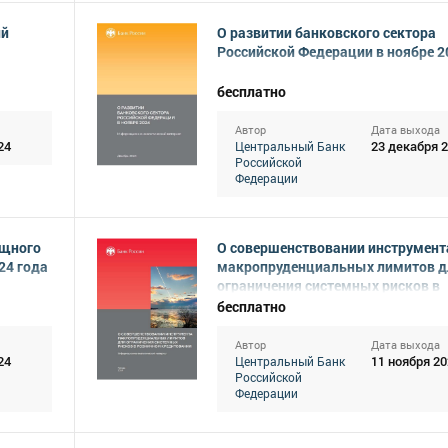
ий
О развитии банковского сектора
Российской Федерации в ноябре 2
бесплатно
Автор
Дата выхода
24
23 декабря 
Центральный Банк
Российской
Федерации
ищного
О совершенствовании инструмент
24 года
макропруденциальных лимитов д
ограничения системных рисков в
розничном кредитовании
бесплатно
Автор
Дата выхода
24
11 ноября 20
Центральный Банк
Российской
Федерации