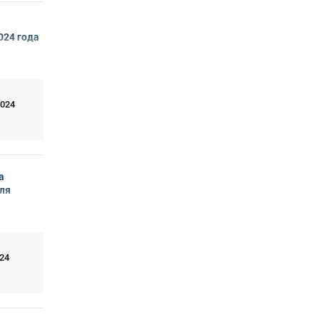
024 года
2024
а
ля
24