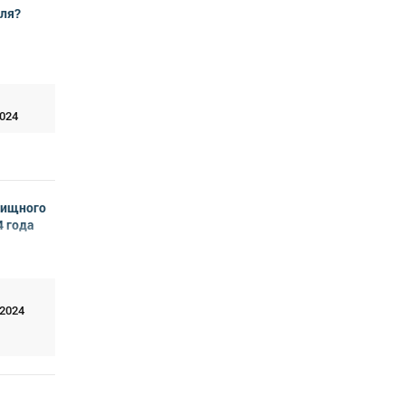
юля?
2024
лищного
4 года
 2024