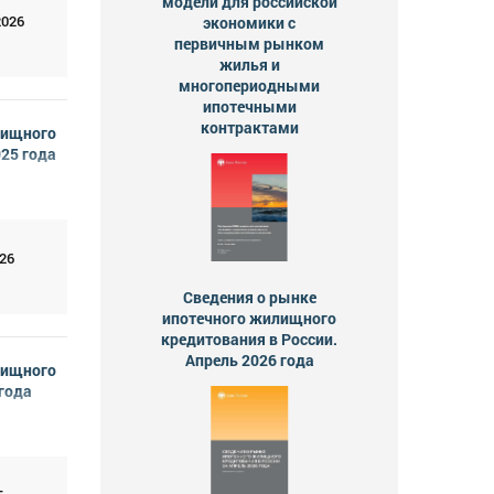
модели для российской
2026
экономики с
первичным рынком
жилья и
многопериодными
ипотечными
контрактами
лищного
025 года
26
Сведения о рынке
ипотечного жилищного
кредитования в России.
Апрель 2026 года
лищного
 года