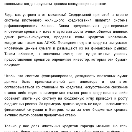
экономики, когда нарушаем правила конкуренции на рынке.
Ведь как устроен этот механизм? Сердцевиной принятой в стране
системы ипотечного жилищного кредитования является система
рефинансирования банков. Банки предоставляют долгосрочные
ипотечные кредиты и из-за отсутствия достаточных объемов длинных
денег рефинансируются, продавая пулы кредитов ипотечным
кондуитам, таким как АИЖК. Последние под эти кредиты выпускают
ипотечные ценные бумаги и размещают их на финансовых рынках.
Таким образом, в конечном счете, все существенные условия
предоставления кредитов определяет инвестор, который эти бумаги
покупает.
Чтобы эта система функционировала, доходность ипотечных бумаг
должна быть привлекательной для инвестора и при этом
согласовываться со ставками по кредитам. Искусственное снижение
ставок либо ведет к замедлению темпов роста кредитования, либо
обрекает ипотечную систему на бюджетную иглу, приводит к росту
бюджетных рисков. За примером далеко ходить не надо — вспомните о
финансовой ситуации в Венгрии, когда за счет бюджетных средств
активно льготировали процентные ставки.
Только у нас доля ипотечных кредитов гораздо меньше. Но если
процесс будет продолжаться долго, мы обязательно выйдем на