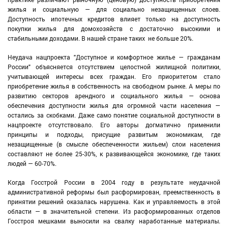
жилья и социальную — для социально незащищенных слоев.
Доступность ипотечных кредитов влияет только на доступность
покупки жилья для домохозяйств с достаточно высокими и
стабильными доходами. В нашей стране таких не больше 20%.
Неудача нацпроекта "Доступное и комфортное жилье — гражданам
России" объясняется отсутствием целостной жилищной политики,
учитывающей интересы всех граждан. Его приоритетом стало
приобретение жилья в собственность на свободном рынке. А меры по
развитию секторов арендного и социального жилья — основа
обеспечения доступности жилья для огромной части населения —
остались за скобками. Даже само понятие социальной доступности в
нацпроекте отсутствовало. Его авторы догматично применили
принципы и подходы, присущие развитым экономикам, где
незащищенные (в смысле обеспеченности жильем) слои населения
составляют не более 25-30%, к развивающейся экономике, где таких
людей — 60-70%.
Когда Госстрой России в 2004 году в результате неудачной
административной реформы был расформирован, преемственность в
принятии решений оказалась нарушена. Как и управляемость в этой
области — в значительной степени. Из расформированных отделов
Госстроя мешками выносили на свалку наработанные материалы.