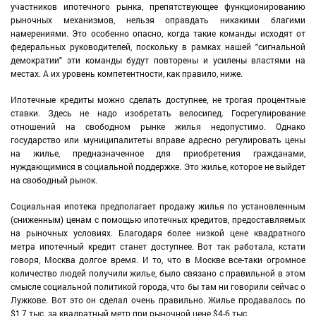
участников ипотечного рынка, препятствующее функционированию
рыночных механизмов, нельзя оправдать никакими благими
намерениями. Это особенно опасно, когда такие команды исходят от
федеральных руководителей, поскольку в рамках нашей "сигнальной
демократии" эти команды будут повторены и усилены властями на
местах. А их уровень компетентности, как правило, ниже.
Ипотечные кредиты можно сделать доступнее, не трогая процентные
ставки. Здесь не надо изобретать велосипед. Госрегулирование
отношений на свободном рынке жилья недопустимо. Однако
государство или муниципалитеты вправе адресно регулировать цены
на жилье, предназначенное для приобретения гражданами,
нуждающимися в социальной поддержке. Это жилье, которое не выйдет
на свободный рынок.
Социальная ипотека предполагает продажу жилья по установленным
(сниженным) ценам с помощью ипотечных кредитов, предоставляемых
на рыночных условиях. Благодаря более низкой цене квадратного
метра ипотечный кредит станет доступнее. Вот так работала, кстати
говоря, Москва долгое время. И то, что в Москве все-таки огромное
количество людей получили жилье, было связано с правильной в этом
смысле социальной политикой города, что бы там ни говорили сейчас о
Лужкове. Вот это он сделал очень правильно. Жилье продавалось по
$1,7 тыс. за квадратный метр при рыночной цене $4-6 тыс.