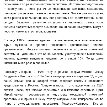
ограничения по развитию ипотечной системы. Ипотечное кредитование
— совокупность чисто рыночных механизмов. Все цены, доходность,
размеры процентных ставок определяет рынок. Это как раз тот случай,
когда рынок, а не чиновник сам все расставит по своим местам. Меня
сегодня беспокоит развитие ситуации на ипотечном рынке из-за
избытка бюджетных средств в системе. Наши локальные успехи могут в
перспективе оказаться иллюзорными.
В конце 1990-х именно административно-командное вмешательство
Юрия Лужкова в правила ипотечного кредитования лишило
правительство Москвы пальмы первенства в создании ипотечной
системы. Он установил, что банки Москвы, участвующие в московской
ипотеке, должны выдавать кредиты со ставкой 10%. Тогда даже
инфляция была раза в два выше.
Расскажу историю. В 1998 году в рамках сотрудничества между
Госдумой и Конгрессом США была инициирована программа "Дом для
вашей семьи", целью которой стало создание системы ипотечного
кредитования в России. Предполагалось, что специалисты из США
окажут России техническое содействие. Я, в качестве советника Юрия
Михайловича, участвовал в подготовке московской ипотечной
программы и привез к нему группу американских конгрессменов во
главе с руководителями программы Госдума—Конгресс Куртом