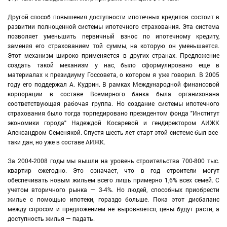
Другой способ повышения доступности ипотечных кредитов состоит в
развитии полноценной системы ипотечного страхования. Эта система
позволяет уменьшить первичный взнос по ипотечному кредиту,
заменяя его страхованием той суммы, на которую он уменьшается.
Этот механизм широко применяется в других странах. Предложение
создать такой механизм у нас, было сформулировано еще в
материалах к президиуму Госсовета, о котором я уже говорил. В 2005
году его поддержал А. Кудрин. В рамках Международной финансовой
корпорации в составе Всемирного банка была организована
соответствующая рабочая группа. Но создание системы ипотечного
страхования было тогда торпедировано президентом фонда "Институт
экономики города" Надеждой Косаревой и гендиректором АИЖК
Александром Семенякой. Спустя шесть лет старт этой системе был все-
таки дан, но уже в составе АИЖК.
За 2004-2008 годы мы вышли на уровень строительства 700-800 тыс.
квартир ежегодно. Это означает, что в год строители могут
обеспечивать новым жильем всего лишь примерно 1,6% всех семей. С
учетом вторичного рынка — 3-4%. Но людей, способных приобрести
жилье с помощью ипотеки, гораздо больше. Пока этот дисбаланс
между спросом и предложением не выровняется, цены будут расти, а
доступность жилья — падать.