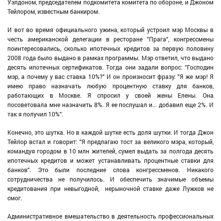
Уэлдоном, председателем подкомитета комитета по обороне, и Джоном
Тейлором, известным банкиром.
И вот во время официального ужина, который устроил мэр Москвы в
честь американской делегации в ресторане "Прага", конгрессмены
поинтересовались, сколько ипотечных кредитов за первую половину
2008 года было выдано в рамках программы. Мэр ответил, что выдано
десять ипотечных сертификатов. Тогда они задали вопрос: "Господин
мэр, а почему у вас ставка 10%?" И он произносит фразу: "Я же мэр! Я
имею право назначать любую процентную ставку для банков,
работающих в Москве. Я спросил у своей жены Елены. Она
посоветовала мне назначить 8%. Я ее послушал и... добавил еще 2%. И
так я получил 10%".
Конечно, это шутка. Но в каждой шутке есть доля шутки. И тогда Джон
Тейлор встал и говорит: "Я предлагаю тост за великого мэра, который,
командуя городом в 10 млн жителей, сумел выдать за полгода десять
ипотечных кредитов и может устанавливать процентные ставки для
банков". Это были последние слова конгрессменов. Никакого
сотрудничества не получилось. И обеспечить значимые объемы
кредитования при невыгодной, нерыночной ставке даже Лужков не
смог.
Административное вмешательство в деятельность профессиональных