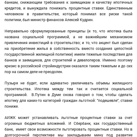
банкам, снижающим требования к заемщикам и качеству ипотечных
кредитов, и вынуждала понижать процентные ставки. Единственным
человеком в правительстве, который понимал все риски такой
политики, был министр финансов Алексей Кудрин.
Неправильно сформулированные принципы (и то, что ипотека была
названа социальной программой, а не важнейшим механизмом
привлечения инвестиций в строительство; и то, что акцент был сделан
на приобретение жилья в собственность вместо создания целостной
государственной жилищной политики) имели тяжелые последствия для
банков и заемщиков, для строителей и девелоперов. Именно поэтому
кризис в российской стройиндустрии оказался таким тяжелым и до сих
пор на самом деле не преодолен.
Пузыря не будет, если адекватно увеличивать объемы жилищного
строительства. Ипотека между тем так и считается социальной
программой. В.Путин в Думе снова говорил о том, чтобы сделать
ипотеку для каких-то категорий граждан льготной: "подешевле", ставки
пониже.
АИЖК может устанавливать льготные процентные ставки за счет
огромных бюджетных вложений. И Сбербанк, как государственный
банк, имеет свои возможности льготировать процентные ставки. Но в
долгосрочной перспективе мы закладываем мину под развитие