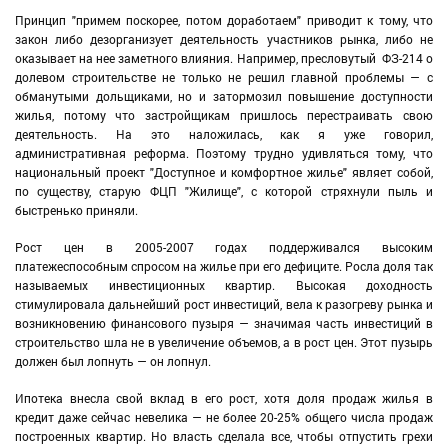
Принцип "примем поскорее, потом доработаем" приводит к тому, что
закон либо дезорганизует деятельность участников рынка, либо не
оказывает на нее заметного влияния. Например, пресловутый ФЗ-214 о
долевом строительстве не только не решил главной проблемы — с
обманутыми дольщиками, но и затормозил повышение доступности
жилья, потому что застройщикам пришлось перестраивать свою
деятельность. На это наложилась, как я уже говорил,
административная реформа. Поэтому трудно удивляться тому, что
национальный проект "Доступное и комфортное жилье" являет собой,
по существу, старую ФЦП "Жилище", с которой стряхнули пыль и
быстренько приняли.
Рост цен в 2005-2007 годах поддерживался высоким
платежеспособным спросом на жилье при его дефиците. Росла доля так
называемых инвестиционных квартир. Высокая доходность
стимулировала дальнейший рост инвестиций, вела к разогреву рынка и
возникновению финансового пузыря — значимая часть инвестиций в
строительство шла не в увеличение объемов, а в рост цен. Этот пузырь
должен был лопнуть — он лопнул.
Ипотека внесла свой вклад в его рост, хотя доля продаж жилья в
кредит даже сейчас невелика — не более 20-25% общего числа продаж
построенных квартир. Но власть сделала все, чтобы отпустить грехи