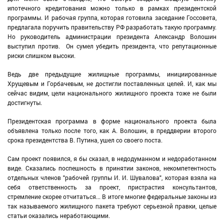
ипотечного кредитования можно только в рамках президентской
программы. И рабочая группа, которая готовила заседание Госсовета,
предлагала поручить правительству РФ разработать такую программу.
Но руководитель администрации президента Александр Волошин
выступил против. Он сумел убедить президента, что репутационные
риски слишком высоки.
Ведь две предыдущие жилищные программы, инициированные
Хрущевым и Горбачевым, не достигли поставленных целей. И, как мы
сейчас видим, цели национального жилищного проекта тоже не были
достигнуты.
Президентская программа в форме национального проекта была
объявлена только после того, как А. Волошин, в преддверии второго
срока президентства В. Путина, ушел со своего поста.
Сам проект появился, я бы сказал, в недодуманном и недоработанном
виде. Сказались поспешность в принятии законов, некомпетентность
отдельных членов "рабочей группы И. И. Шувалова", которая взяла на
себя ответственность за проект, пристрастия консультантов,
стремление скорее отчитаться... В итоге многие федеральные законы из
так называемого жилищного пакета требуют серьезной правки, целые
статьи оказались неработающими.