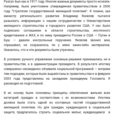
Разгул был как в 1917 году. Многие важные документы просто исчезли.
Например, была уничтожена утвержденная правительством в 2000
году "Стратегия государственной жилищной политики". Я помню, как
министр регионального развития Владимир Яковлев пытался
разыскать информацию о нашем сотрудничестве с Министерством
жилищного строительства и городского развития США. У нас было
подписано соглашение в области строительства, ипотечного
кредитования и ЖКХ, и по нему президенты России и США — Путин и
Буш — давали контрольные поручения. Яковлев звонил мне,
спрашивал, не сохранилось ли у меня каких-либо материалов.
Оказалось, что и эти документы были утрачены.
В условиях ручного управления основные решения принимались не в
правительстве, а в администрации президента. В результате ипотеку
совершенно неожиданно объявили социальной программой — вопреки
тем подходам, которые были выработаны в правительстве и в феврале
2003 года представлены на заседании президиума Госсовета. Я
руководил их подготовкой.
В их основу были положены принципы обеспечения жильем всех
категорий граждан в соответствии с их возможностями. Ипотека
должна была стать одной из составных частей государственной
жилищной политики. Но для граждан, нуждающихся в социальной
защите, предлагалось строить социальное жилье; нуждающимся в