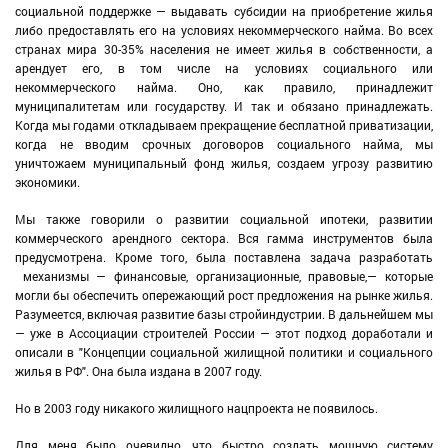
социальной поддержке — выдавать субсидии на приобретение жилья
либо предоставлять его на условиях некоммерческого найма. Во всех
странах мира 30-35% населения не имеет жилья в собственности, а
арендует его, в том числе на условиях социального или
некоммерческого найма. Оно, как правило, принадлежит
муниципалитетам или государству. И так и обязано принадлежать.
Когда мы годами откладываем прекращение бесплатной приватизации,
когда не вводим срочных договоров социального найма, мы
уничтожаем муниципальный фонд жилья, создаем угрозу развитию
экономики.
Мы также говорили о развитии социальной ипотеки, развитии
коммерческого арендного сектора. Вся гамма инструментов была
предусмотрена. Кроме того, была поставлена задача разработать
механизмы — финансовые, организационные, правовые,— которые
могли бы обеспечить опережающий рост предложения на рынке жилья.
Разумеется, включая развитие базы стройиндустрии. В дальнейшем мы
— уже в Ассоциации строителей России — этот подход доработали и
описали в "Концепции социальной жилищной политики и социального
жилья в РФ". Она была издана в 2007 году.
Но в 2003 году никакого жилищного нацпроекта не появилось.
Для меня было очевидно, что быстро создать мощную систему