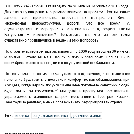
В.В. Путин сейчас обещает вводить по 90 млн кв. м жилья с 2015 года.
Для этого нужно решить огромное количество проблем. Нужны новые
заводы для производства строительных материалов. Земля.
Инженерная инфраструктура. Дороги. Это все время. А
административные барьеры? А олигополии? Что, эффект Елены
Батуриной — исключение? Посмотрите, мы что, за эти годы
существенно продвинулись в решении этих вопросов?
Но строительство все-таки развивается. В 2000 году вводили 30 млн кв.
м жилья — стало 60 млн. Конечно, жизнь остановить нельзя. Ни в
эпоху брежневского застоя, ни в эпоху путинской стабильности.
Но если мы не хотим обмануться снова, слушая, что нынешнее
поколение будет жить в достатке и комфортно, как обманывались при
Хрущеве, когда верили лозунгу "Нынешнее поколение советских людей
будет жить при коммунизме", мы должны проснуться, восстановить
управляемость жилищной сферой, восстановить Госстрой России.
Необходимо реально, а не на словах начать реформировать страну.
Теги:
ипотека
социальная ипотека
доступное жилье