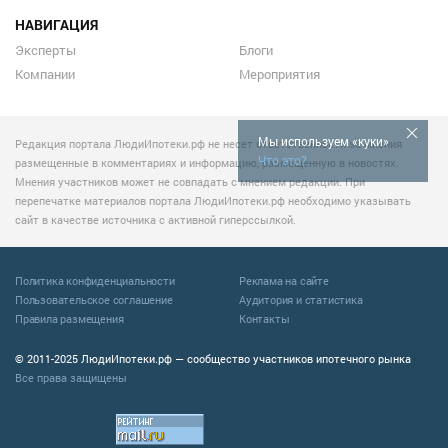
НАВИГАЦИЯ
Эксперты
Блоги
Компании
Мероприятия
Мы используем «куки»
Редакция портала ЛюдиИпотеки.рф не несет ответственности за мнения
Что это?
размещенные в комментариях и информацию, размещенную в новостях.
Мнения участников может не совпадать с мнением редакции. При
перепечатке материалов портала ЛюдиИпотеки.рф необходимо указывать
сайт в качестве источника с активной гиперссылкой.
Политика конфиденциальности
Реклама на сайте
Пользовательское соглашение
Аудитория и статистика
Правила размещения
Контакты
© 2011-2025 ЛюдиИпотеки.рф — сообщество участников ипотечного рынка
Все права защищены