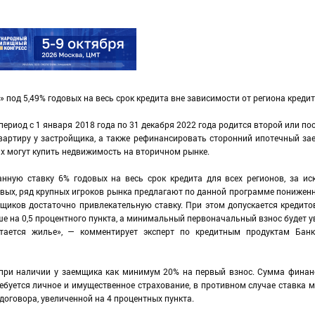
 под 5,49% годовых на весь срок кредита вне зависимости от региона креди
период с 1 января 2018 года по 31 декабря 2022 года родится второй или п
вартиру у застройщика, а также рефинансировать сторонний ипотечный за
ях могут купить недвижимость на вторичном рынке.
анную ставку 6% годовых на весь срок кредита для всех регионов, за и
овых, ряд крупных игроков рынка предлагают по данной программе пониженн
щиков достаточно привлекательную ставку. При этом допускается кредито
ше на 0,5 процентного пункта, а минимальный первоначальный взнос будет у
тается жилье», — комментирует эксперт по кредитным продуктам Бан
 при наличии у заемщика как минимум 20% на первый взнос. Сумма фина
ребуется личное и имущественное страхование, в противном случае ставка 
оговора, увеличенной на 4 процентных пункта.