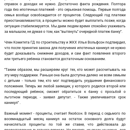
справок о доходах не нужно. Достаточно факта рождения. Полтора
года без ипотечных платежей - это серьезная помощь. Первые полгода
семья вообще освобождается от процентов. Следующий год платежи
приостанавливаются, а проценты можно будет выплатить позже, когда
ситуация стабилизируется. Мы даем людям время спокойно ухаживать
за малышом, не думая о том, как "вытянуть" очередной платеж банку".
Член Комитета ГД по строительству и ЖКХ Илья Вольфсон подтвердил,
что после принятия закона для получения ипотечных каникул не нужно
будет доказывать снижение доходов, и сам факт появления второго
или третьего ребенка становится достаточным основанием.
"Таким образом, мы расширяем круг тех, кто может рассчитывать на
эту меру поддержки. Раньше она была доступна далеко не всем семьям
с детьми - только тем, кто мог подтвердить ухудшение финансового
положения. Теперь же любой заемщик, у которого родился второй или
последующий ребенок, сможет обратиться к банку с просьбой о
льготном периоде, - заявил депутат. - Также увеличивается срок
каникул" .
Важный момент - проценты, считает Якобсон. В период с седьмого по
восемнадцатый месяц каникул на остаток основного долга будут
начисляться проценты по той же ставке, что действовала до
предоставления льготного периода. Но платить их сразу не нужно - вся