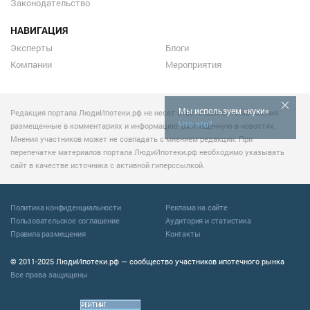
Законодательство
НАВИГАЦИЯ
Эксперты
Блоги
Компании
Мероприятия
Мы используем «куки»
Редакция портала ЛюдиИпотеки.рф не несет ответственности за мнения
Что это?
размещенные в комментариях и информацию, размещенную в новостях.
Мнения участников может не совпадать с мнением редакции. При
перепечатке материалов портала ЛюдиИпотеки.рф необходимо указывать
сайт в качестве источника с активной гиперссылкой.
Политика конфиденциальности
Реклама на сайте
Пользовательское соглашение
Аудитория и статистика
Правила размещения
Контакты
© 2011-2025 ЛюдиИпотеки.рф — сообщество участников ипотечного рынка
Все права защищены