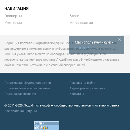
НАВИГАЦИЯ
Эксперты
Блоги
Компании
Мероприятия
Мы используем «куки»
Редакция портала ЛюдиИпотеки.рф не несет ответственности за мнения
Что это?
размещенные в комментариях и информацию, размещенную в новостях.
Мнения участников может не совпадать с мнением редакции. При
перепечатке материалов портала ЛюдиИпотеки.рф необходимо указывать
сайт в качестве источника с активной гиперссылкой.
Политика конфиденциальности
Реклама на сайте
Пользовательское соглашение
Аудитория и статистика
Правила размещения
Контакты
© 2011-2025 ЛюдиИпотеки.рф — сообщество участников ипотечного рынка
Все права защищены