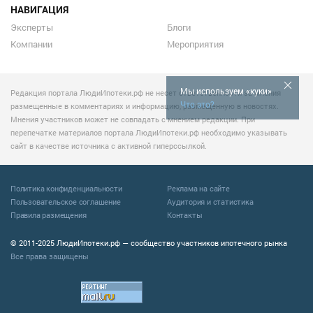
НАВИГАЦИЯ
Эксперты
Блоги
Компании
Мероприятия
Мы используем «куки»
Редакция портала ЛюдиИпотеки.рф не несет ответственности за мнения
Что это?
размещенные в комментариях и информацию, размещенную в новостях.
Мнения участников может не совпадать с мнением редакции. При
перепечатке материалов портала ЛюдиИпотеки.рф необходимо указывать
сайт в качестве источника с активной гиперссылкой.
Политика конфиденциальности
Реклама на сайте
Пользовательское соглашение
Аудитория и статистика
Правила размещения
Контакты
© 2011-2025 ЛюдиИпотеки.рф — сообщество участников ипотечного рынка
Все права защищены