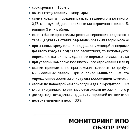
срок кредита – 15 лет;
объект кредитования – квартиры;
сумма кредита – средний размер выданного ипотечного
3,76 млн рублей, для приобретения первичного жилья 5
равным 3 млн рублей;
если в банке программы рефинансирования разделяютс
таблице указана ставка рефинансирования вторичного ж
при анализе кредитования под залог имеющейся недвижи
целевого кредита под залог отсутствует, то используютс
определяются в индивидуальном порядке, то указана став
при условии комплексного ипотечного страхования или п
ставки приведены по программам, которые не требую
минимальных ставок. При анализе минимальных ста
определенное время за оплату единовременной комиссии
ставки по новостройкам приведены для аккредитованных 
клиент «с улицы», не учитываются скидки по различного 
доходы подтверждены 2-НДФЛ или справкой из ПФР (с сай
первоначальный взнос – 30%.