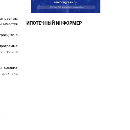
лья равным
ИПОТЕЧНЫЙ ИНФОРМЕР
ринимается
роек, то в
 программа
о, что они
м анализа
 срок или