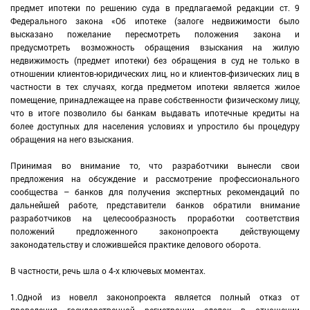
предмет ипотеки по решению суда в предлагаемой редакции ст. 9
Федерального закона «Об ипотеке (залоге недвижимости было
высказано пожелание пересмотреть положения закона и
предусмотреть возможность обращения взыскания на жилую
недвижимость (предмет ипотеки) без обращения в суд не только в
отношении клиентов-юридических лиц, но и клиентов-физических лиц в
частности в тех случаях, когда предметом ипотеки является жилое
помещение, принадлежащее на праве собственности физическому лицу,
что в итоге позволило бы банкам выдавать ипотечные кредиты на
более доступных для населения условиях и упростило бы процедуру
обращения на него взыскания.
Принимая во внимание то, что разработчики вынесли свои
предложения на обсуждение и рассмотрение профессионального
сообщества – банков для получения экспертных рекомендаций по
дальнейшей работе, представители банков обратили внимание
разработчиков на целесообразность проработки соответствия
положений предложенного законопроекта действующему
законодательству и сложившейся практике делового оборота.
В частности, речь шла о 4-х ключевых моментах.
1.Одной из новелл законопроекта является полный отказ от
проведения государственной регистрации сделок в отношении