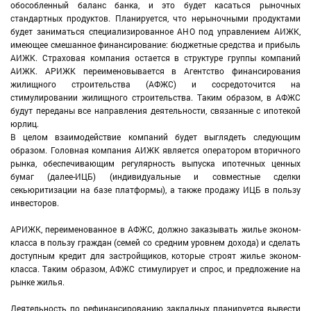
обособленный баланс банка, и это будет касаться рыночных
стандартных продуктов. Планируется, что нерыночными продуктами
будет заниматься специализированное АНО под управлением АИЖК,
имеющее смешанное финансирование: бюджетные средства и прибыль
АИЖК. Страховая компания остается в структуре группы компаний
АИЖК. АРИЖК переименовывается в Агентство финансирования
жилищного строительства (АФЖС) и сосредоточится на
стимулировании жилищного строительства. Таким образом, в АФЖС
будут переданы все направления деятельности, связанные с ипотекой
юрлиц.
В целом взаимодействие компаний будет выглядеть следующим
образом. Головная компания АИЖК является оператором вторичного
рынка, обеспечивающим регулярность выпуска ипотечных ценных
бумаг (далее-ИЦБ) (индивидуальные и совместные сделки
секьюритизации на базе платформы), а также продажу ИЦБ в пользу
инвесторов.
АРИЖК, переименованное в АФЖС, должно заказывать жилье эконом-
класса в пользу граждан (семей со средним уровнем дохода) и сделать
доступным кредит для застройщиков, которые строят жилье эконом-
класса. Таким образом, АФЖС стимулирует и спрос, и предложение на
рынке жилья.
Деятельность по рефинансированию закладных планируется вывести