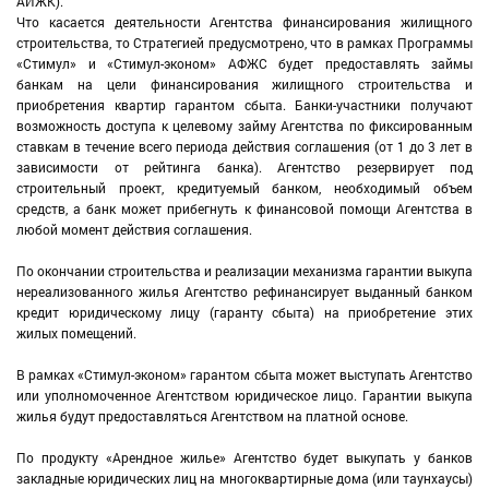
АИЖК).
Что касается деятельности Агентства финансирования жилищного
строительства, то Стратегией предусмотрено, что в рамках Программы
«Стимул» и «Стимул-эконом» АФЖС будет предоставлять займы
банкам на цели финансирования жилищного строительства и
приобретения квартир гарантом сбыта. Банки-участники получают
возможность доступа к целевому займу Агентства по фиксированным
ставкам в течение всего периода действия соглашения (от 1 до 3 лет в
зависимости от рейтинга банка). Агентство резервирует под
строительный проект, кредитуемый банком, необходимый объем
средств, а банк может прибегнуть к финансовой помощи Агентства в
любой момент действия соглашения.
По окончании строительства и реализации механизма гарантии выкупа
нереализованного жилья Агентство рефинансирует выданный банком
кредит юридическому лицу (гаранту сбыта) на приобретение этих
жилых помещений.
В рамках «Стимул-эконом» гарантом сбыта может выступать Агентство
или уполномоченное Агентством юридическое лицо. Гарантии выкупа
жилья будут предоставляться Агентством на платной основе.
По продукту «Арендное жилье» Агентство будет выкупать у банков
закладные юридических лиц на многоквартирные дома (или таунхаусы)