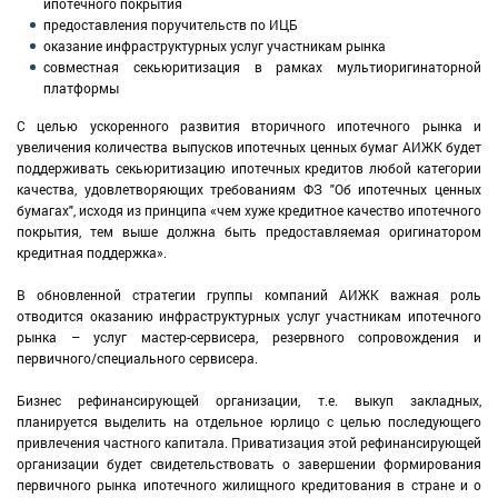
ипотечного покрытия
предоставления поручительств по ИЦБ
оказание инфраструктурных услуг участникам рынка
совместная секьюритизация в рамках мультиоригинаторной
платформы
С целью ускоренного развития вторичного ипотечного рынка и
увеличения количества выпусков ипотечных ценных бумаг АИЖК будет
поддерживать секьюритизацию ипотечных кредитов любой категории
качества, удовлетворяющих требованиям ФЗ "Об ипотечных ценных
бумагах", исходя из принципа «чем хуже кредитное качество ипотечного
покрытия, тем выше должна быть предоставляемая оригинатором
кредитная поддержка».
В обновленной стратегии группы компаний АИЖК важная роль
отводится оказанию инфраструктурных услуг участникам ипотечного
рынка – услуг мастер-сервисера, резервного сопровождения и
первичного/специального сервисера.
Бизнес рефинансирующей организации, т.е. выкуп закладных,
планируется выделить на отдельное юрлицо с целью последующего
привлечения частного капитала. Приватизация этой рефинансирующей
организации будет свидетельствовать о завершении формирования
первичного рынка ипотечного жилищного кредитования в стране и о