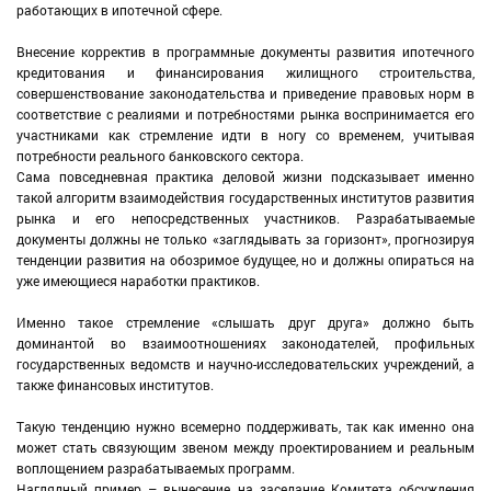
работающих в ипотечной сфере.
Внесение корректив в программные документы развития ипотечного
кредитования и финансирования жилищного строительства,
совершенствование законодательства и приведение правовых норм в
соответствие с реалиями и потребностями рынка воспринимается его
участниками как стремление идти в ногу со временем, учитывая
потребности реального банковского сектора.
Сама повседневная практика деловой жизни подсказывает именно
такой алгоритм взаимодействия государственных институтов развития
рынка и его непосредственных участников. Разрабатываемые
документы должны не только «заглядывать за горизонт», прогнозируя
тенденции развития на обозримое будущее, но и должны опираться на
уже имеющиеся наработки практиков.
Именно такое стремление «слышать друг друга» должно быть
доминантой во взаимоотношениях законодателей, профильных
государственных ведомств и научно-исследовательских учреждений, а
также финансовых институтов.
Такую тенденцию нужно всемерно поддерживать, так как именно она
может стать связующим звеном между проектированием и реальным
воплощением разрабатываемых программ.
Наглядный пример – вынесение на заседание Комитета обсуждения