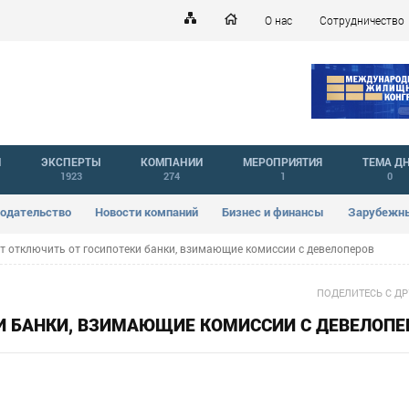
О нас
Сотрудничество
Й
ЭКСПЕРТЫ
КОМПАНИИ
МЕРОПРИЯТИЯ
ТЕМА Д
1923
274
1
0
одательство
Новости компаний
Бизнес и финансы
Зарубежны
т отключить от госипотеки банки, взимающие комиссии с девелоперов
ПОДЕЛИТЕСЬ С Д
КИ БАНКИ, ВЗИМАЮЩИЕ КОМИССИИ С ДЕВЕЛОПЕ