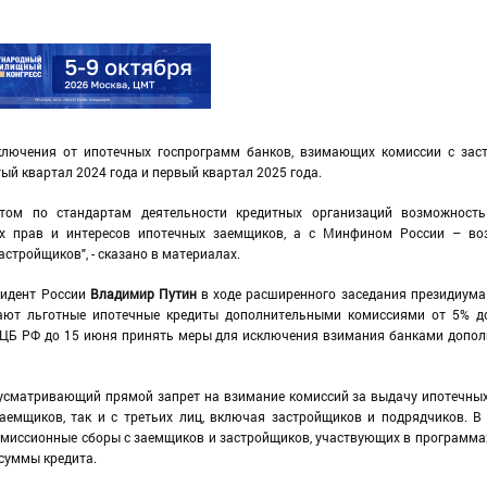
лючения от ипотечных госпрограмм банков, взимающих комиссии с заст
ый квартал 2024 года и первый квартал 2025 года.
етом по стандартам деятельности кредитных организаций возможность
ых прав и интересов ипотечных заемщиков, а с Минфином России – во
стройщиков", - сказано в материалах.
зидент России
Владимир Путин
в ходе расширенного заседания президиума
гают льготные ипотечные кредиты дополнительными комиссиями от 5% д
и ЦБ РФ до 15 июня принять меры для исключения взимания банками допо
дусматривающий прямой запрет на взимание комиссий за выдачу ипотечных
аемщиков, так и с третьих лиц, включая застройщиков и подрядчиков. В
 комиссионные сборы с заемщиков и застройщиков, участвующих в программа
 суммы кредита.