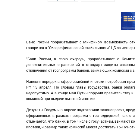
Банк России прорабатывает с Минфином возможность отк
говорится в "Обзоре финансовой стабильности" ЦБ за четверт
"Банк России, в свою очередь, прорабатывает с Комит
дополнительных ограничений в стандарт защиты законн
отключения от госпрограмм банков, взимающих комиссии с за
Навести порядок в сфере семейной ипотеки потребовал пре
РФ 15 апреля. По словам главы государства, банки обла
недопустимо. А в конце мая Путин поручил правительству 
комиссий при выдаче льготной ипотеки.
Депутаты Госдумы в апреле подготовили законопроект, пре
оформленных в рамках программ с господдержкой, как с з
отмечается, что банки, в том числе с госучастием, взимают
ипотеки, и размер таких комиссий может достигать 15-16% от