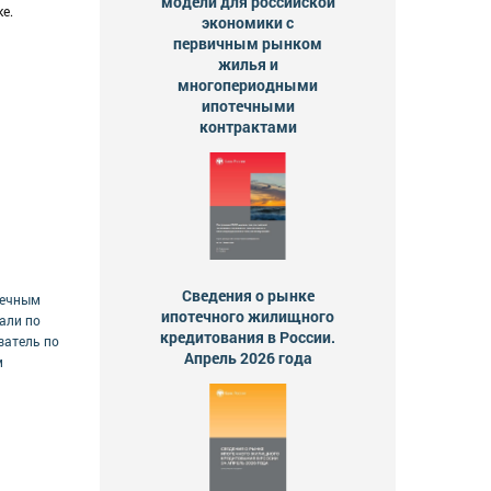
модели для российской
е.
экономики с
первичным рынком
жилья и
многопериодными
ипотечными
контрактами
Сведения о рынке
течным
ипотечного жилищного
али по
кредитования в России.
затель по
Апрель 2026 года
м