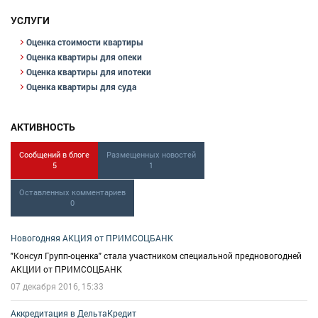
залогового имущества физических и юридических лиц, для целей
УСЛУГИ
ипотеки.
Оценка стоимости квартиры
Оценка квартиры для опеки
Оценка квартиры для ипотеки
Оценка квартиры для суда
АКТИВНОСТЬ
Сообщений в блоге
Размещенных новостей
5
1
Оставленных комментариев
0
Новогодняя АКЦИЯ от ПРИМСОЦБАНК
"Консул Групп-оценка" стала участником специальной предновогодней
АКЦИИ от ПРИМСОЦБАНК
07 декабря 2016, 15:33
Аккредитация в ДельтаКредит