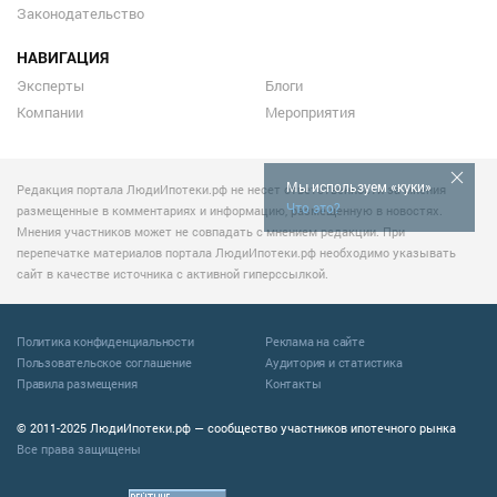
Законодательство
НАВИГАЦИЯ
Эксперты
Блоги
Компании
Мероприятия
Мы используем «куки»
Редакция портала ЛюдиИпотеки.рф не несет ответственности за мнения
Что это?
размещенные в комментариях и информацию, размещенную в новостях.
Мнения участников может не совпадать с мнением редакции. При
перепечатке материалов портала ЛюдиИпотеки.рф необходимо указывать
сайт в качестве источника с активной гиперссылкой.
Политика конфиденциальности
Реклама на сайте
Пользовательское соглашение
Аудитория и статистика
Правила размещения
Контакты
© 2011-2025 ЛюдиИпотеки.рф — сообщество участников ипотечного рынка
Все права защищены