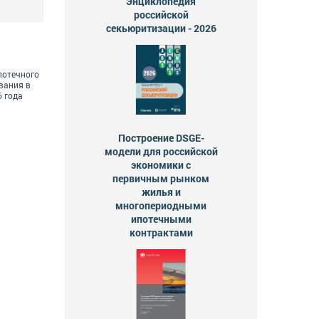
Энциклопедия
российской
секьюритизации - 2026
потечного
вания в
6 года
Построение DSGE-
модели для российской
экономики с
первичным рынком
жилья и
многопериодными
ипотечными
контрактами