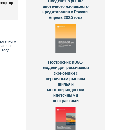
Сведения о рынке
квартир
ипотечного жилищного
кредитования в России.
Апрель 2026 года
потечного
вания в
6 года
Построение DSGE-
модели для российской
экономики с
первичным рынком
жилья и
многопериодными
ипотечными
контрактами