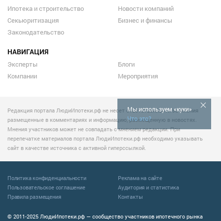
Ипотека и строительство
Новости компаний
Секьюритизация
Бизнес и финансы
Законодательство
НАВИГАЦИЯ
Эксперты
Блоги
Компании
Мероприятия
Мы используем «куки»
Редакция портала ЛюдиИпотеки.рф не несет ответственности за мнения
Что это?
размещенные в комментариях и информацию, размещенную в новостях.
Мнения участников может не совпадать с мнением редакции. При
перепечатке материалов портала ЛюдиИпотеки.рф необходимо указывать
сайт в качестве источника с активной гиперссылкой.
Политика конфиденциальности
Реклама на сайте
Пользовательское соглашение
Аудитория и статистика
Правила размещения
Контакты
© 2011-2025 ЛюдиИпотеки.рф — сообщество участников ипотечного рынка