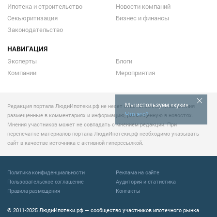
Ипотека и строительство
Новости компаний
Секьюритизация
Бизнес и финансы
Законодательство
НАВИГАЦИЯ
Эксперты
Блоги
Компании
Мероприятия
Мы используем «куки»
Редакция портала ЛюдиИпотеки.рф не несет ответственности за мнения
Что это?
размещенные в комментариях и информацию, размещенную в новостях.
Мнения участников может не совпадать с мнением редакции. При
перепечатке материалов портала ЛюдиИпотеки.рф необходимо указывать
сайт в качестве источника с активной гиперссылкой.
Политика конфиденциальности
Реклама на сайте
Пользовательское соглашение
Аудитория и статистика
Правила размещения
Контакты
© 2011-2025 ЛюдиИпотеки.рф — сообщество участников ипотечного рынка