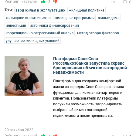
Рейтинг читателей
2
0
Теги:
ввод жилья в эксплуатацию
жилищная политика
жилищное строительство
жилищные программы
жилые дома
инвестиции
источники финансирования
корреляционно-регрессионный анализ
метод отбора факторов
улучшение жилищных условий
Платформа Свое Село
Россельхозбанка запустила сервис
бронирования объектов загородной
недвижимости
Платформа для создания комфортной
жизни за городом Свое Село расширила
функционал для компаний-партнеров и
клиентов. Пользователи платформы
получили возможность забронировать
выбранный объект загородной
недвижимости после предоплаты.
20 октября 2022
Рейтинг читателей