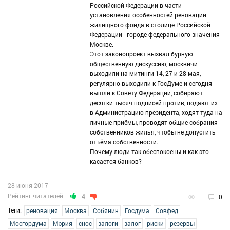
Российской Федерации в части
установления особенностей реновации
жилищного фонда в столице Российской
Федерации - городе федерального значения
Москве.
Этот законопроект вызвал бурную
общественную дискуссию, москвичи
выходили на митинги 14, 27 и 28 мая,
регулярно выходили к ГосДуме и сегодня
вышли к Совету Федерации, собирают
десятки тысяч подписей против, подают их
в Администрацию президента, ходят туда на
личные приёмы, проводят общие собрания
собственников жилья, чтобы не допустить
отъёма собственности.
Почему люди так обеспокоены и как это
касается банков?
28 июня 2017
Рейтинг читателей
4
0
Теги:
реновация
Москва
Собянин
Госдума
Совфед
Мосгордума
Мэрия
снос
залоги
залог
риски
резервы