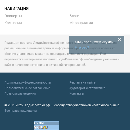
НАВИГАЦИЯ
Эксперты
Блоги
Компании
Мероприятия
Мы используем «куки»
Редакция портала ЛюдиИпотеки.рф не несет ответственности за мнения
Что это?
размещенные в комментариях и информацию, размещенную в новостях.
Мнения участников может не совпадать с мнением редакции. При
перепечатке материалов портала ЛюдиИпотеки.рф необходимо указывать
сайт в качестве источника с активной гиперссылкой.
Политика конфиденциальности
Реклама на сайте
Пользовательское соглашение
Аудитория и статистика
Правила размещения
Контакты
© 2011-2025 ЛюдиИпотеки.рф — сообщество участников ипотечного рынка
Все права защищены