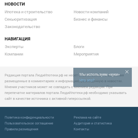
НОВОСТИ
Ипотека и строительство
Новости компаний
Секьюритизация
Бизнес и финансы
Законодательство
НАВИГАЦИЯ
Эксперты
Блоги
Компании
Мероприятия
Мы используем «куки»
Редакция портала ЛюдиИпотеки.рф не несет ответственности за мнения
Что это?
размещенные в комментариях и информацию, размещенную в новостях.
Мнения участников может не совпадать с мнением редакции. При
перепечатке материалов портала ЛюдиИпотеки.рф необходимо указывать
сайт в качестве источника с активной гиперссылкой.
Политика конфиденциальности
Реклама на сайте
Пользовательское соглашение
Аудитория и статистика
Правила размещения
Контакты