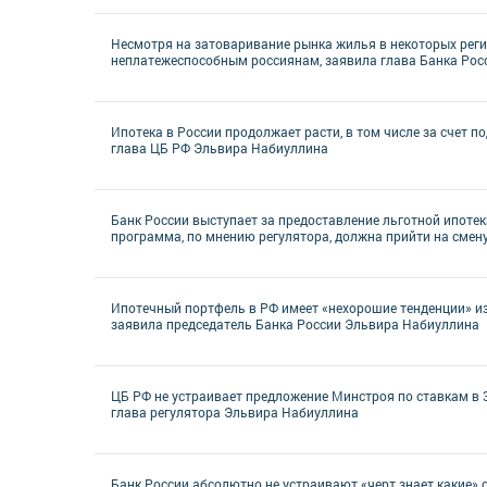
Несмотря на затоваривание рынка жилья в некоторых реги
неплатежеспособным россиянам, заявила глава Банка Ро
Ипотека в России продолжает расти, в том числе за счет 
глава ЦБ РФ Эльвира Набиуллина
Банк России выступает за предоставление льготной ипотеки
программа, по мнению регулятора, должна прийти на смену
Ипотечный портфель в РФ имеет «нехорошие тенденции» из
заявила председатель Банка России Эльвира Набиуллина
ЦБ РФ не устраивает предложение Минстроя по ставкам в 3
глава регулятора Эльвира Набиуллина
Банк России абсолютно не устраивают «черт знает какие» с