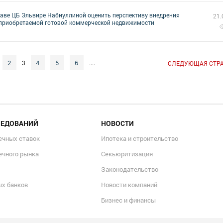
аве ЦБ Эльвире Набиуллиной оценить перспективу внедрения
21.
г приобретаемой готовой коммерческой недвижимости
2
4
5
6
3
....
СЛЕДУЮЩАЯ СТР
ЛЕДОВАНИЙ
НОВОСТИ
ечных ставок
Ипотека и строительство
ечного рынка
Секьюритизация
Законодательство
ых банков
Новости компаний
Бизнес и финансы