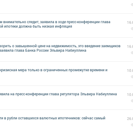
им внимательно следит, заявила в ходе пресс-конференции глава
16.
ной ипотеки должна быть низкая инфляция
оворить о завышенной цене на недвижимость, это введение заемщиков
16.
, заявила глава Банка России Эльвира Набиуллина
кризисная мера только в ограниченных промежутке времени и
10.
аявила на пресс-конференции глава регулятора Эльвира Набиуллина
10.
ти в рубли оставшихся валютных ипотечников: сейчас самый
26.