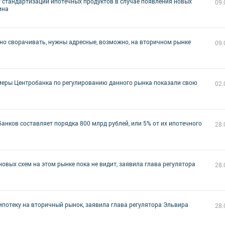
т стандартизации ипотечных продуктов в случае появления новых
09.
ина
о сворачивать, нужны адресные, возможно, на вторичном рынке
09.
 меры Центробанка по регулированию данного рынка показали свою
02.
анков составляет порядка 800 млрд рублей, или 5% от их ипотечного
28.
овых схем на этом рынке пока не видит, заявила глава регулятора
28.
потеку на вторичный рынок, заявила глава регулятора Эльвира
28.