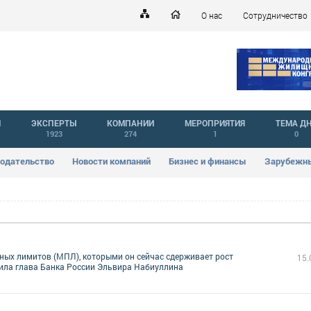
О нас
Сотрудничество
Й
ЭКСПЕРТЫ
КОМПАНИИ
МЕРОПРИЯТИЯ
ТЕМА Д
1923
274
1
0
одательство
Новости компаний
Бизнес и финансы
Зарубежны
ых лимитов (МПЛ), которыми он сейчас сдерживает рост
15.
вила глава Банка России Эльвира Набиуллина