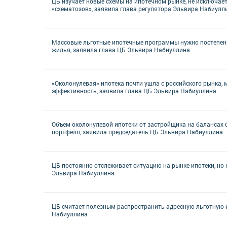
ЦБ изучает новые схемы на ипотечном рынке, не исключае
«схематозов», заявила глава регулятора Эльвира Набиулл
Массовые льготные ипотечные программы нужно постепенн
жилья, заявила глава ЦБ Эльвира Набиуллина
«Околонулевая» ипотека почти ушла с российского рынка,
эффективность, заявила глава ЦБ Эльвира Набиуллина.
Объем околонулевой ипотеки от застройщика на балансах б
портфеля, заявила председатель ЦБ Эльвира Набиуллина
ЦБ постоянно отслеживает ситуацию на рынке ипотеки, но н
Эльвира Набиуллина
ЦБ считает полезным распространить адресную льготную и
Набиуллина