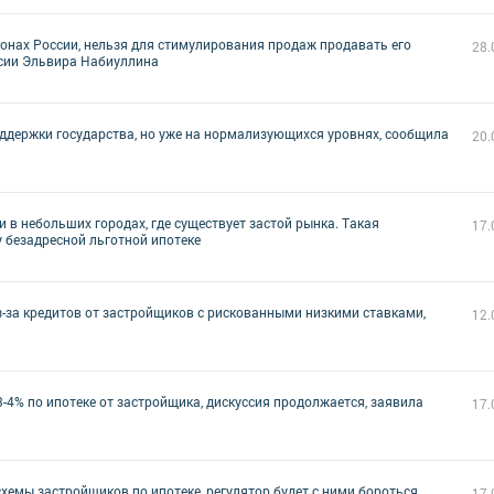
онах России, нельзя для стимулирования продаж продавать его
28.
ссии Эльвира Набиуллина
поддержки государства, но уже на нормализующихся уровнях, сообщила
20.
 в небольших городах, где существует застой рынка. Такая
17.
 безадресной льготной ипотеке
-за кредитов от застройщиков с рискованными низкими ставками,
12.
-4% по ипотеке от застройщика, дискуссия продолжается, заявила
17.
хемы застройщиков по ипотеке, регулятор будет с ними бороться,
17.