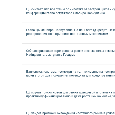
ЦБ считает, что все схемы по «ипотеке от застройщиков» н
конференции глава регулятора Эльвира Набиуллина
Глава ЦБ Эльвира Набиуллина: На наш взгляд кредитные к
реагирования, но в принципе постоянным механизмом
Сейчас признаков перегрева на рынке ипотеки нет, а темпы
Набиуллина, выступая в Госдуме
Банковская система, несмотря на то, что именно на нее 
шоки этого года и сохраняет потенциал для кредитования 
ЦБ изучает риски новой для рынка траншевой ипотеки на пе
проектному финансированию и даже роста цен на жилье, з
ЦБ увидел признаки охлаждения ипотечного рынка в услов