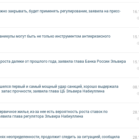
ужно закрывать, будет применять регулирование, заявила на пресс-
16.
аникулы могут быть не только инструментом антикризисного
15.
 роста далеки от прошлого года, заявила глава Банка России Эльвира
15.
пришелся первый и самый мощный удар санкций, хорошо выдержала
08.
и запас прочности, заявила глава ЦБ Эльвира Набиуллина
рвичное жилье, из-за нее есть вероятность роста ставок по
28.
аявила глава регулятора Эльвира Набиуллина
иях неопределенности, продолжит следить за ситуацией, сообщила
28.