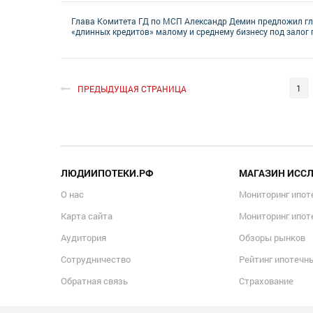
Глава Комитета ГД по МСП Александр Демин предложил гл
«длинных кредитов» малому и среднему бизнесу под зало
1
ПРЕДЫДУЩАЯ СТРАНИЦА
ЛЮДИИПОТЕКИ.РФ
МАГАЗИН ИСС
О нас
Мониторинг ипот
Карта сайта
Мониторинг ипот
Аудитория
Обзоры рынков
Сотрудничество
Рейтинг ипотечн
Обратная связь
Страхование