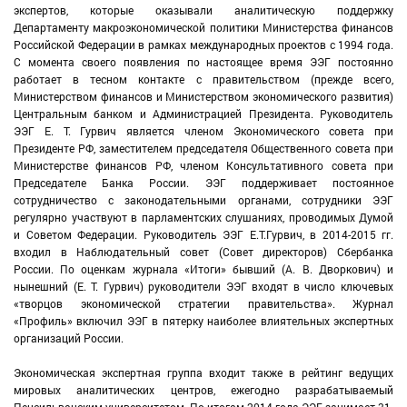
экспертов, которые оказывали аналитическую поддержку
Департаменту макроэкономической политики Министерства финансов
Российской Федерации в рамках международных проектов с 1994 года.
С момента своего появления по настоящее время ЭЭГ постоянно
работает в тесном контакте с правительством (прежде всего,
Министерством финансов и Министерством экономического развития)
Центральным банком и Администрацией Президента. Руководитель
ЭЭГ Е. Т. Гурвич является членом Экономического совета при
Президенте РФ, заместителем председателя Общественного совета при
Министерстве финансов РФ, членом Консультативного совета при
Председателе Банка России. ЭЭГ поддерживает постоянное
сотрудничество с законодательными органами, сотрудники ЭЭГ
регулярно участвуют в парламентских слушаниях, проводимых Думой
и Советом Федерации. Руководитель ЭЭГ Е.Т.Гурвич, в 2014-2015 гг.
входил в Наблюдательный совет (Совет директоров) Сбербанка
России. По оценкам журнала «Итоги» бывший (А. В. Дворкович) и
нынешний (Е. Т. Гурвич) руководители ЭЭГ входят в число ключевых
«творцов экономической стратегии правительства». Журнал
«Профиль» включил ЭЭГ в пятерку наиболее влиятельных экспертных
организаций России.
Экономическая экспертная группа входит также в рейтинг ведущих
мировых аналитических центров, ежегодно разрабатываемый