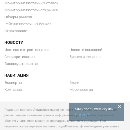
Мониторинг ипотечных ставок
Мониторинг ипотечного рынка
Обзоры рынков
Рейтинг ипотечных банков
Страхование
НОВОСТИ
Ипотека и строительство
Новости компаний
Секьюритизация
Бизнес и финансы
Законодательство
НАВИГАЦИЯ
Эксперты
Блоги
Компании
Мероприятия
Мы используем «куки»
Редакция портала ЛюдиИпотеки.рф не несет ответственности за мнения
Что это?
размещенные в комментариях и информацию, размещенную в новостях.
Мнения участников может не совпадать с мнением редакции. При
перепечатке материалов портала ЛюдиИпотеки.рф необходимо указывать