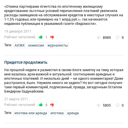
«Отмена партнерами Агентства по ипотечному жилищному
кредитованию льготных условий перечисления платежей увеличила
расходы заемщиков на обслуживание кредитов в некоторых случаях на
1-1,5% годовых, или примерно на 1 млрд руб.»,- так начинается
недавняя публикация в уважаемой газете «Ведомости».
19 декабря 2011
Рейтинг читателей
1
8989
9
Теги:
АИЖК
комиссии
журналисты
Придется продолжить
На прошлой неделе я разместил в своем блоге заметку на тему, которая
мне казалась архи-важной и актуальной: соотношение арендных и
ипотечных платежей. И несколько дней – ни одного комментария! Даже
расстроился, было. Неужели никого не задело? Но вот сегодня получил-
таки первый комментарий, подписанный, правда, загадочным Остапом
Бендером-Задунайским.
21 марта 2011
Рейтинг читателей
0
5805
0
Теги:
ипотека или аренда
ипотека
аренда