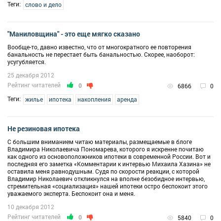
Теги:
слово и дело
"Маниловщина" - это еще мягко сказано
Вообще-то, давно известно, что от многократного ее повторения
банальность не перестает быть банальностью. Скорее, наоборот:
усугубляется.
25 декабря 2012
Рейтинг читателей
0
6866
0
Теги:
жилье
ипотека
накопления
аренда
Не резиновая ипотека
С большим вниманием читаю материалы, размещаемые в блоге
Владимира Николаевича Пономарева, которого я искренне почитаю
как одного из основоположников ипотеки в современной России. Вот и
последняя его заметка «Комментарии к интервью Михаила Хазина» не
оставила меня равнодушным. Судя по скорости реакции, с которой
Владимир Николаевич откликнулся на вполне безобидное интервью,
стремительная «социализация» нашей ипотеки остро беспокоит этого
уважаемого эксперта. Беспокоит она и меня.
10 декабря 2012
Рейтинг читателей
0
5840
0