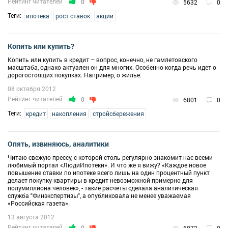
Рейтинг читателей
0
5632
0
Теги:
ипотека
рост ставок
акции
Копить или купить?
Копить или купить в кредит – вопрос, конечно, не гамлетовского
масштаба, однако актуален он для многих. Особенно когда речь идет о
дорогостоящих покупках. Например, о жилье.
08 октября 2012
Рейтинг читателей
0
6801
0
Теги:
кредит
накопления
стройсбережения
Опять, извиняюсь, аналитики
Читаю свежую прессу, с которой столь регулярно знакомит нас всеми
любимый портал «ЛюдиИпотеки». И что же я вижу? «Каждое новое
повышение ставки по ипотеке всего лишь на один процентный пункт
делает покупку квартиры в кредит невозможной примерно для
полумиллиона человек», - такие расчеты сделала аналитическая
служба "Финэкспертизы", а опубликовала не менее уважаемая
«Российская газета».
13 августа 2012
Рейтинг читателей
0
6072
0