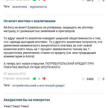
Теги:
аналитика
журналисты
Не везет ипотеке с аналитиками
Ей-богу, не везет! Буквально не успеваешь защищать ее, ипотеку-
матушку, от размашистых заявлений и приговоров.
То вдруг какой-то аналитик поведает широкой общественности о том,
что «аренда выгоднее ипотеки». То у другого аналитика получится, что
увеличение ежемесячного аннуитетного платежа за счет новой
комиссии всего лишь на 1 процент эквивалентно такому же, 1-
процентному, увеличению ставки по кредиту (см. мои предыдущие
комментарии в блоге).
А теперь вот новое открытие: ПОТРЕБИТЕЛЬСКИЙ КРЕДИТ ПРИ
ПОКУПКЕ ЖИЛЬЯ ЛУЧШЕ ИПОТЕЧНОГО.
07 августа 2012
Рейтинг читателей
0
6466
0
Теги:
потребительский и ипотечный кредит
Аккуратнее бы на поворотах
Ужас! Ужас! Ужас!