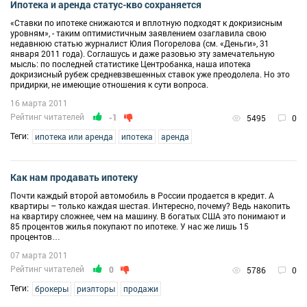
Ипотека и аренда статус-кво сохраняется
«Ставки по ипотеке снижаются и вплотную подходят к докризисным
уровням», - таким оптимистичным заявлением озаглавила свою
недавнюю статью журналист Юлия Погорелова (см. «Деньги», 31
января 2011 года). Соглашусь и даже разовью эту замечательную
мысль: по последней статистике Центробанка, наша ипотека
докризисный рубеж средневзвешенных ставок уже преодолела. Но это
придирки, не имеющие отношения к сути вопроса.
16 марта 2011
Рейтинг читателей
-1
5495
0
Теги:
ипотека или аренда
ипотека
аренда
Как нам продавать ипотеку
Почти каждый второй автомобиль в России продается в кредит. А
квартиры – только каждая шестая. Интересно, почему? Ведь накопить
на квартиру сложнее, чем на машину. В богатых США это понимают и
85 процентов жилья покупают по ипотеке. У нас же лишь 15
процентов…
07 марта 2011
Рейтинг читателей
0
5786
0
Теги:
брокеры
риэлторы
продажи