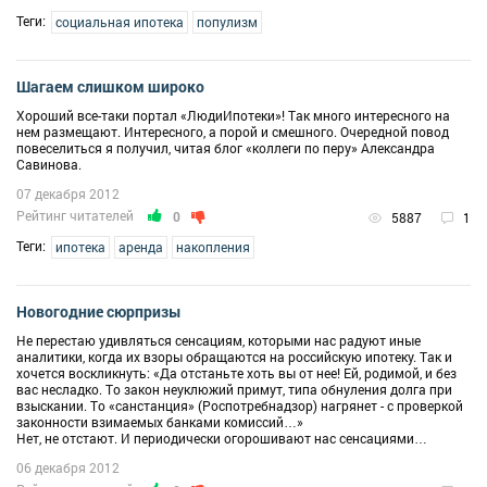
Теги:
социальная ипотека
популизм
Шагаем слишком широко
Хороший все-таки портал «ЛюдиИпотеки»! Так много интересного на
нем размещают. Интересного, а порой и смешного. Очередной повод
повеселиться я получил, читая блог «коллеги по перу» Александра
Савинова.
07 декабря 2012
Рейтинг читателей
0
5887
1
Теги:
ипотека
аренда
накопления
Новогодние сюрпризы
Не перестаю удивляться сенсациям, которыми нас радуют иные
аналитики, когда их взоры обращаются на российскую ипотеку. Так и
хочется воскликнуть: «Да отстаньте хоть вы от нее! Ей, родимой, и без
вас несладко. То закон неуклюжий примут, типа обнуления долга при
взыскании. То «санстанция» (Роспотребнадзор) нагрянет - с проверкой
законности взимаемых банками комиссий…»
Нет, не отстают. И периодически огорошивают нас сенсациями…
06 декабря 2012