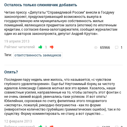
Осталось только слюнявчик добавить
Читаю прессу. «Депутаты "Справедливой России" внесли в Госдуму
законопроект, предусматривающий возможность выкупа в
государственную или муниципальную собственность жилых
помещений, являющихся предметом залога (ипотеки) по ипотечным
кредитам, с согласия банка-залогодержателя, сообщил журналистам
один из авторов законопроекта, депутат Андрей Крутов».
19 апреля 2013
Рейтинг читателей
1
65966
1
Теги:
ответственность заемщиков
Опять?
Последние пару недель мне жилось, что называется, «с чувством
глубокого удовлетворения». Еще бы! Неутомимый борец за чистоту
идеалов Александр Савинов молчал все это время. Казалось, наши
совместные усилия, направленные на то, чтобы заткнуть этот фонтан с
не очень свежей водой, увенчались-таки успехом. И вот опять!
Юбилейная, сороковая по счету, филиппика этого плодовитого
«эксперта», пожалуй, рекордно безграмотна - как по форме
(невероятное количество грубейших грамматических ошибок), так и по
существу. Форму комментировать не стану, а вот существо…
12 февраля 2013
Рейтинг читателей