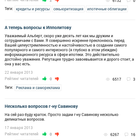
2
6132
0
Теги:
кредиты и ресурсы
секьюритизация
ипотечные облигации
А теперь вопросы к Ипполитову
Уважаемый Альберт, скоро уже десять лет как мы дружим и
сотрудничаем с Вами. Я совершенно искренне преклоняюсь перед
Вашей целеустремленностью и настойчивостью в создании самого
популярного и самого интересного (я глубоко в этом убежден)
информационного ресурса в сфере ипотеки. Это действительно
достойно уважения. Репутация трудно завоевывается и дорого стоит, а
она у вас есть.
22 января 2013
Рейтинг читателей
0
6517
3
Теги:
Реклама и самореклама
Несколько вопросов г-ну Савинову
На сей раз буду краток. Просто задам г-ну Савинову несколько
деликатных вопросов.
17 января 2013
Рейтинг читателей
0
6267
16